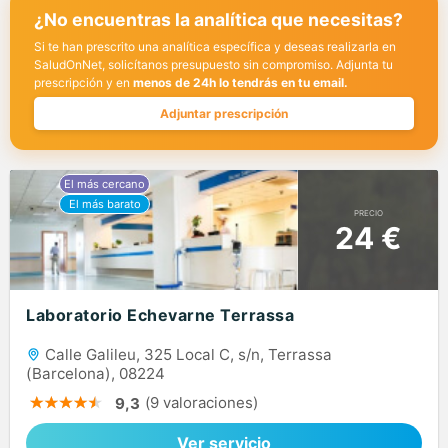
¿No encuentras la analítica que necesitas?
Si te han prescrito una analítica específica y deseas realizarla en
SaludOnNet, solicítanos presupuesto sin compromiso. Adjunta tu
prescripción y en
menos de 24h lo tendrás en tu email.
Adjuntar prescripción
PRECIO
24 €
Laboratorio Echevarne Terrassa
Calle Galileu, 325 Local C, s/n, Terrassa
(Barcelona), 08224
(9 valoraciones)
9,3
Ver servicio