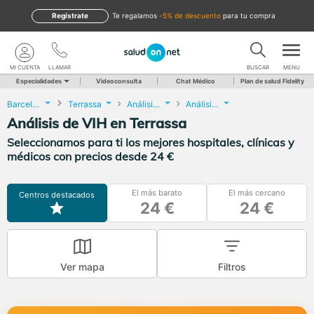
Regístrate
te regalamos
-5% de descuento
para tu compra
MI CUENTA
LLAMAR
BUSCAR
MENU
Especialidades
Videoconsulta
Chat Médico
Plan de salud Fidelity
Barcelona
Terrassa
Análisis Clínicos
Análisis de VIH
Análisis de VIH en Terrassa
Seleccionamos para ti los mejores hospitales, clínicas y
médicos con precios desde 24 €
El más barato
El más cercano
Centros destacados
24 €
24 €
Ver mapa
Filtros