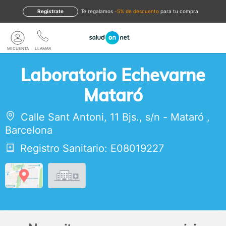
Regístrate
te regalamos
-5% de descuento
para tu compra
MI CUENTA
LLAMAR
Laboratorio Echevarne
Mataró
Calle Sant Antoni, 11 Bjs., s/n
-
Mataró
,
Barcelona
Registro Sanitario: E08019227