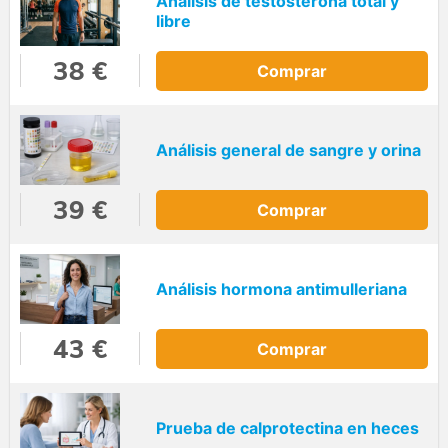
Análisis de testosterona total y
libre
38 €
Comprar
Análisis general de sangre y orina
39 €
Comprar
Análisis hormona antimulleriana
43 €
Comprar
Prueba de calprotectina en heces