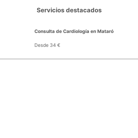
Servicios destacados
Consulta de Cardiología en Mataró
Desde 34 €
Especialidades y servicios
Centros Médicos
Intervenciones quirúrgicas
Valoraciones de pacientes
Síguenos:
Descárgate la App: