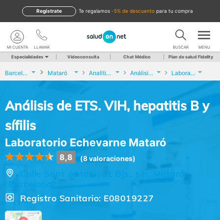
Regístrate
te regalamos
-5% de descuento
para tu compra
MI CUENTA
LLAMAR
BUSCAR
MENU
Especialidades
Videoconsulta
Chat Médico
Plan de salud Fidelity
Barcelona
Mataró
Analíticas y Genética
Análisis de ETS. VIH, hepatitis B y sífilis
Laboratorio Echevarne Mataró
Análisis de ETS. VIH, hepatitis B y
sífilis
Laboratorio Echevarne Mataró
8,8
(8 valoraciones)
Calle Sant Antoni, 11 Bjs., s/n, Mataró
(Barcelona)
Registro Sanitario: E08019227