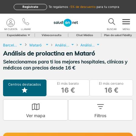
Regístrate
te regalamos
-5% de descuento
para tu compra
MI CUENTA
LLAMAR
BUSCAR
MENU
Especialidades
Videoconsulta
Chat Médico
Plan de salud Fidelity
Barcelona
Mataró
Análisis Clínicos
Análisis de prolactina
Análisis de prolactina en Mataró
Seleccionamos para ti los mejores hospitales, clínicas y
médicos con precios desde 16 €
El más barato
El más cercano
Centros destacados
16 €
16 €
Ver mapa
Filtros