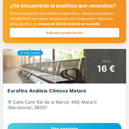
¿No encuentras la analítica que necesitas?
Si te han prescrito una analítica específica y deseas realizarla en
SaludOnNet, solicítanos presupuesto sin compromiso. Adjunta tu
prescripción y en
menos de 24h lo tendrás en tu email.
Adjuntar prescripción
PRECIO
16 €
Eurofins Análisis Clínicos Mataró
Calle Camí Ral de la Mercè, 469, Mataró
(Barcelona), 08301
Ver servicio