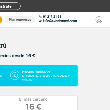
ístrate
91 217 21 93
Plan empresas
info@saludonnet.com
trú
recios desde 16 €
PRECIOS REDUCIDOS
as
En consultas, pruebas diagnósticas y
cirugías
El más cercano
16 €