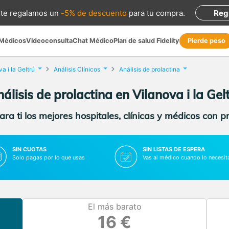
te regalamos
un
-5% de descuento
para tu compra
.
Reg
 Médicos
Videoconsulta
Chat Médico
Plan de salud Fidelity
Pierde peso
a i la Geltrú
Análisis Clínicos
Análisis de prolactina
álisis de prolactina en Vilanova i la Gel
ra ti los mejores hospitales, clínicas y médicos con p
SIN CUOTAS
SIN LISTAS DE ESPERA
Solo pagas por lo que usas
Vas al médico cuando lo necesit
El más barato
16 €