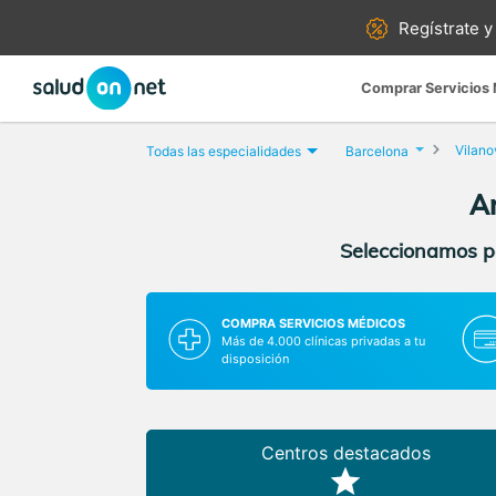
Regístrate y
Comprar Servicios
Vilanov
Todas las especialidades
Barcelona
An
Seleccionamos pa
COMPRA SERVICIOS MÉDICOS
Más de 4.000 clínicas privadas a tu
disposición
Centros destacados