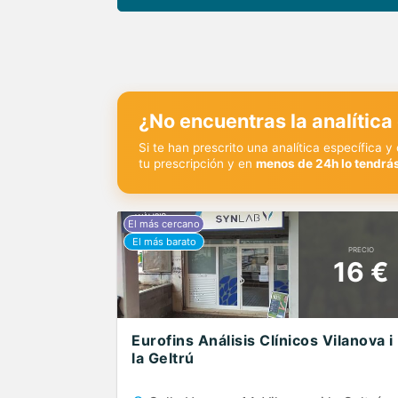
¿No encuentras la analítica
Si te han prescrito una analítica específica 
tu prescripción y en
menos de 24h lo tendrás
PRECIO
16 €
Eurofins Análisis Clínicos Vilanova i
la Geltrú