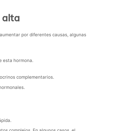
 alta
 aumentar por diferentes causas, algunas
e esta hormona.
docrinos complementarios.
 hormonales.
ápida.
ntos complejos. En algunos casos, el