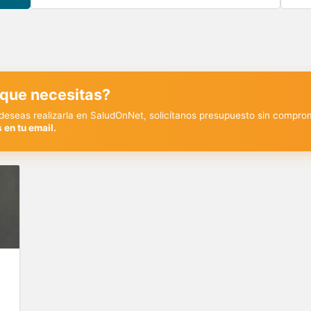
 que necesitas?
y deseas realizarla en SaludOnNet, solicítanos presupuesto sin compro
 en tu email.