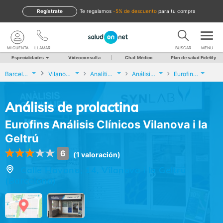
Regístrate
te regalamos
-5% de descuento
para tu compra
MI CUENTA
LLAMAR
BUSCAR
MENU
Especialidades
Videoconsulta
Chat Médico
Plan de salud Fidelity
Barcelona
Vilanova i la Geltrú
Analíticas y Genética
Análisis de prolactina
Eurofins Análisis Clínicos Vilanova i la Geltrú
Análisis de prolactina
Eurofins Análisis Clínicos Vilanova i la
Geltrú
6
(1 valoración)
Calle Havana, 14, Vilanova i la Geltrú
(Barcelona)