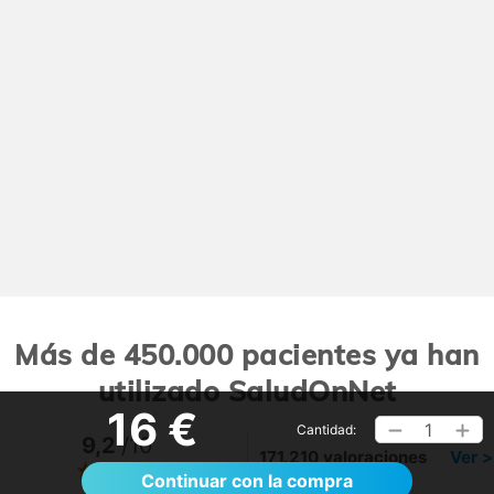
Más de 450.000 pacientes ya han
utilizado SaludOnNet
16 €
1
Cantidad:
9,2
/10
171.210 valoraciones
Ver >
Continuar con la compra