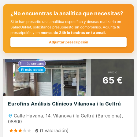
¿No encuentras la analítica que necesitas?
Si te han prescrito una analítica específica y deseas realizarla en
SaludOnNet, solicítanos presupuesto sin compromiso. Adjunta tu
prescripción y en
menos de 24h lo tendrás en tu email.
Adjuntar prescripción
PRECIO
65 €
Eurofins Análisis Clínicos Vilanova i la Geltrú
Calle Havana, 14, Vilanova i la Geltrú (Barcelona),
08800
(1 valoración)
6