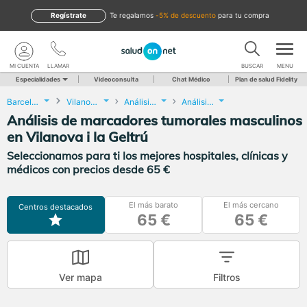
Regístrate
te regalamos
-5% de descuento
para tu compra
MI CUENTA
LLAMAR
BUSCAR
MENU
Especialidades
Videoconsulta
Chat Médico
Plan de salud Fidelity
Barcelona
Vilanova i la Geltrú
Análisis Clínicos
Análisis de marcadores tumorales masculinos
Análisis de marcadores tumorales masculinos
en Vilanova i la Geltrú
Seleccionamos para ti los mejores hospitales, clínicas y
médicos con precios desde 65 €
El más barato
El más cercano
Centros destacados
65 €
65 €
Ver mapa
Filtros