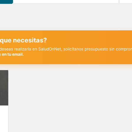
 que necesitas?
y deseas realizarla en SaludOnNet, solicítanos presupuesto sin compro
 en tu email.