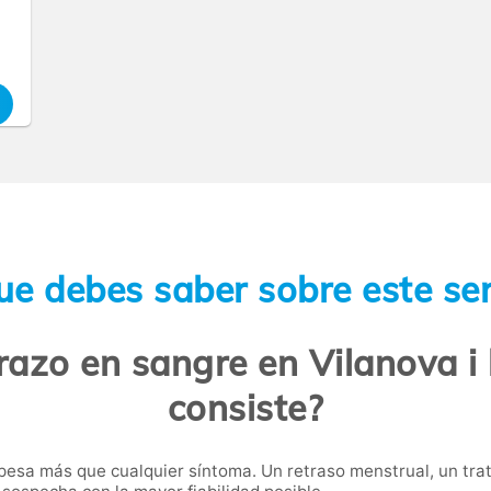
ue debes saber sobre este ser
azo en sangre en Vilanova i 
consiste?
esa más que cualquier síntoma. Un retraso menstrual, un trata