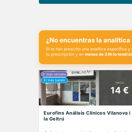
¿No encuentras la analítica
Si te han prescrito una analítica específica 
tu prescripción y en
menos de 24h lo tendrás
PRECIO
14 €
Eurofins Análisis Clínicos Vilanova i
la Geltrú