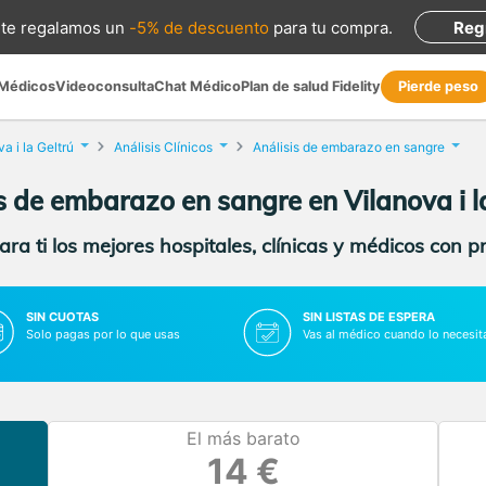
te regalamos
un
-5% de descuento
para tu compra
.
Reg
 Médicos
Videoconsulta
Chat Médico
Plan de salud Fidelity
Pierde peso
a i la Geltrú
Análisis Clínicos
Análisis de embarazo en sangre
s de embarazo en sangre en Vilanova i l
ra ti los mejores hospitales, clínicas y médicos con p
SIN CUOTAS
SIN LISTAS DE ESPERA
Solo pagas por lo que usas
Vas al médico cuando lo necesit
El más barato
14 €