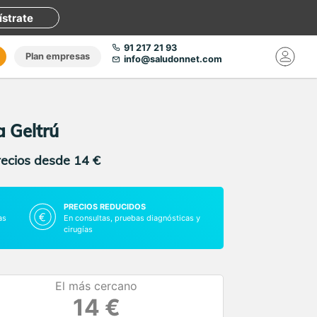
ístrate
91 217 21 93
Plan empresas
info@saludonnet.com
a Geltrú
recios desde 14 €
PRECIOS REDUCIDOS
as
En consultas, pruebas diagnósticas y
cirugías
El más cercano
14 €