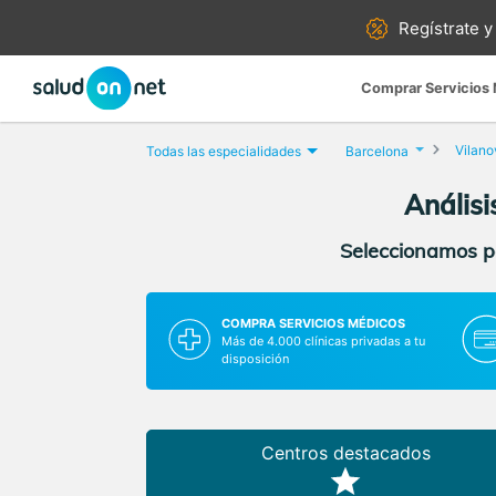
Regístrate y
Comprar Servicios
Vilanov
Todas las especialidades
Barcelona
Análisi
Seleccionamos pa
COMPRA SERVICIOS MÉDICOS
Más de 4.000 clínicas privadas a tu
disposición
Centros destacados