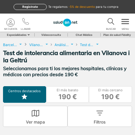
Regístrate
te regalamos
-5% de descuento
para tu compra
MI CUENTA
LLAMAR
BUSCAR
MENU
Especialidades
Videoconsulta
Chat Médico
Plan de salud Fidelity
Barcelona
Vilanova i la Geltrú
Análisis Clínicos
Test de intolerancia alimentaria
Test de intolerancia alimentaria en Vilanova i
la Geltrú
Seleccionamos para ti los mejores hospitales, clínicas y
médicos con precios desde 190 €
El más barato
El más cercano
Centros destacados
190 €
190 €
Ver mapa
Filtros