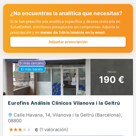
¿No encuentras la analítica que necesitas?
Si te han prescrito una analítica específica y deseas realizarla en
SaludOnNet, solicítanos presupuesto sin compromiso. Adjunta tu
prescripción y en
menos de 24h lo tendrás en tu email.
Adjuntar prescripción
PRECIO
190 €
Eurofins Análisis Clínicos Vilanova i la Geltrú
Calle Havana, 14, Vilanova i la Geltrú (Barcelona),
08800
(1 valoración)
6