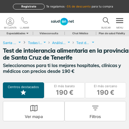
Regístrate
te regalamos
-5% de descuento
para tu compra
MI CUENTA
LLAMAR
BUSCAR
MENU
Especialidades
Videoconsulta
Chat Médico
Plan de salud Fidelity
Santa Cruz de Tenerife
Todas las localidades
Análisis Clínicos
Test de intolerancia alimentaria
Test de intolerancia alimentaria en la provincia
de Santa Cruz de Tenerife
Seleccionamos para ti los mejores hospitales, clínicas y
médicos con precios desde 190 €
El más barato
El más cercano
Centros destacados
190 €
190 €
Ver mapa
Filtros