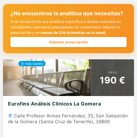
¿No encuentras la analítica que necesitas?
Si te han prescrito una analítica específica y deseas realizarla en
SaludOnNet, solicítanos presupuesto sin compromiso. Adjunta tu
prescripción y en
menos de 24h lo tendrás en tu email.
Adjuntar prescripción
PRECIO
190 €
Eurofins Análisis Clínicos La Gomera
Calle Profesor Armas Fernández, 35, San Sebastián
de la Gomera (Santa Cruz de Tenerife), 38800