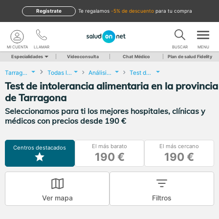
Regístrate
te regalamos
-5% de descuento
para tu compra
MI CUENTA
LLAMAR
BUSCAR
MENU
Especialidades
Videoconsulta
Chat Médico
Plan de salud Fidelity
Tarragona
Todas las localidades
Análisis Clínicos
Test de intolerancia alimentaria
Test de intolerancia alimentaria en la provincia
de Tarragona
Seleccionamos para ti los mejores hospitales, clínicas y
médicos con precios desde 190 €
El más barato
El más cercano
Centros destacados
190 €
190 €
Ver mapa
Filtros