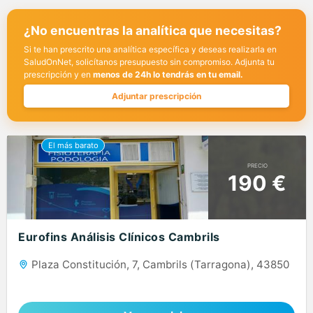
¿No encuentras la analítica que necesitas?
Si te han prescrito una analítica específica y deseas realizarla en
SaludOnNet, solicítanos presupuesto sin compromiso. Adjunta tu
prescripción y en
menos de 24h lo tendrás en tu email.
Adjuntar prescripción
PRECIO
190 €
Eurofins Análisis Clínicos Cambrils
Plaza Constitución, 7, Cambrils (Tarragona), 43850