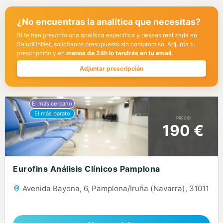
¿No encuentras la analítica que necesitas?
Si te han prescrito una analítica específica y deseas realizarla en
SaludOnNet, solicítanos presupuesto sin compromiso. Adjunta tu
prescripción y en
menos de 24h lo tendrás en tu email.
Adjuntar prescripción
PRECIO
190 €
Eurofins Análisis Clínicos Pamplona
Avenida Bayona, 6, Pamplona/Iruña (Navarra), 31011