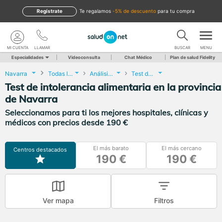
Regístrate
te regalamos
-5% de descuento
para tu compra
MI CUENTA
LLAMAR
BUSCAR
MENU
Especialidades
Videoconsulta
Chat Médico
Plan de salud Fidelity
Navarra
Todas las localidades
Análisis Clínicos
Test de intolerancia alimentaria
Test de intolerancia alimentaria en la provincia
de Navarra
Seleccionamos para ti los mejores hospitales, clínicas y
médicos con precios desde 190 €
El más barato
El más cercano
Centros destacados
190 €
190 €
Ver mapa
Filtros