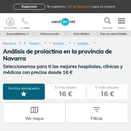
Regístrate
te regalamos
-5% de descuento
para tu compra
MI CUENTA
LLAMAR
BUSCAR
MENU
Especialidades
Videoconsulta
Chat Médico
Plan de salud Fidelity
Navarra
Todas las localidades
Análisis Clínicos
Análisis de prolactina
Análisis de prolactina en la provincia de
Navarra
Seleccionamos para ti los mejores hospitales, clínicas y
médicos con precios desde 16 €
El más barato
El más cercano
Centros destacados
16 €
16 €
Ver mapa
Filtros