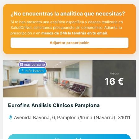
¿No encuentras la analítica que necesitas?
Si te han prescrito una analítica específica y deseas realizarla en
SaludOnNet, solicítanos presupuesto sin compromiso. Adjunta tu
prescripción y en
menos de 24h lo tendrás en tu email.
Adjuntar prescripción
PRECIO
16 €
Eurofins Análisis Clínicos Pamplona
Avenida Bayona, 6, Pamplona/Iruña (Navarra), 31011