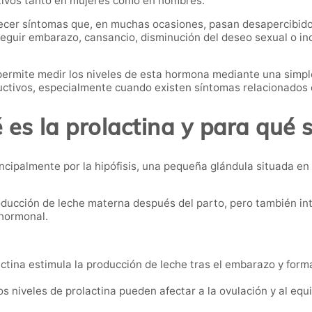
uctivos tanto en mujeres como en hombres.
ecer síntomas que, en muchas ocasiones, pasan desapercibidos
nseguir embarazo, cansancio, disminución del deseo sexual o in
ermite medir los niveles de esta hormona mediante una simpl
ctivos, especialmente cuando existen síntomas relacionados c
 es la prolactina y para qué s
ncipalmente por la hipófisis, una pequeña glándula situada en
oducción de leche materna después del parto, pero también in
 hormonal.
ctina estimula la producción de leche tras el embarazo y form
s niveles de prolactina pueden afectar a la ovulación y al equ