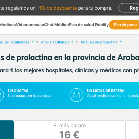
te regalamos
un
-5% de descuento
para tu compra
.
Reg
 Médicos
Videoconsulta
Chat Médico
Plan de salud Fidelity
Pierde peso
s las localidades
Análisis Clínicos
Análisis de prolactina
is de prolactina en la provincia de Arab
ra ti los mejores hospitales, clínicas y médicos con p
SIN CUOTAS
SIN LISTAS DE ESPERA
Solo pagas por lo que usas
Vas al médico cuando lo necesit
El más barato
16 €