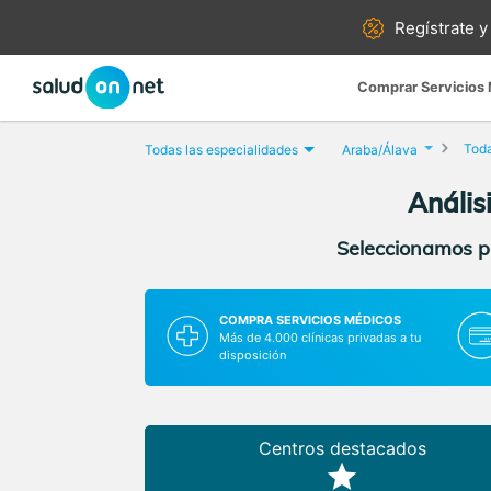
Regístrate y
Comprar Servicios
Toda
Todas las especialidades
Araba/Álava
Anális
Seleccionamos pa
COMPRA SERVICIOS MÉDICOS
Más de 4.000 clínicas privadas a tu
disposición
Centros destacados