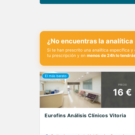
¿No encuentras la analítica
Si te han prescrito una analítica específica 
tu prescripción y en
menos de 24h lo tendrás
PRECIO
16 €
Eurofins Análisis Clínicos Vitoria