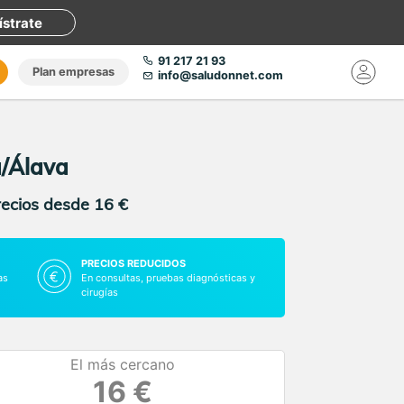
ístrate
91 217 21 93
Plan empresas
info@saludonnet.com
a/Álava
recios desde 16 €
PRECIOS REDUCIDOS
as
En consultas, pruebas diagnósticas y
cirugías
El más cercano
16 €