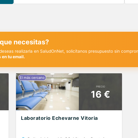
 que necesitas?
y deseas realizarla en SaludOnNet, solicítanos presupuesto sin compro
 en tu email.
PRECIO
16 €
Laboratorio Echevarne Vitoria