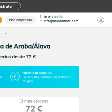
ístrate
91 217 21 93
Plan empresas
info@saludonnet.com
de celiaquía e intolerancia al gluten
ncia de Araba/Álava
recios desde 72 €
PRECIOS REDUCIDOS
as
En consultas, pruebas diagnósticas y
cirugías
El más cercano
72 €