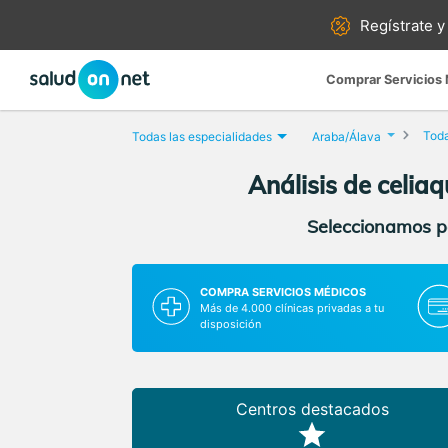
Regístrate y
Comprar Servicios
Toda
Todas las especialidades
Araba/Álava
Análisis de celiaq
Seleccionamos pa
COMPRA SERVICIOS MÉDICOS
Más de 4.000 clínicas privadas a tu
disposición
Centros destacados