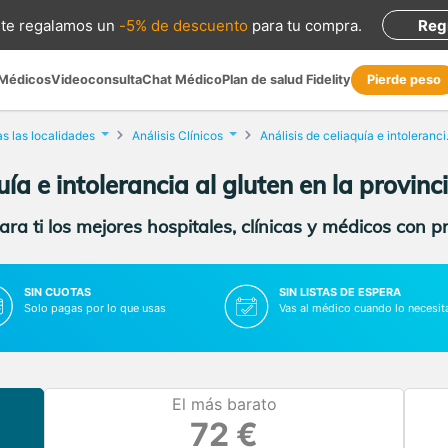
te regalamos
un
-5% de descuento
para tu compra
.
Reg
 Médicos
Videoconsulta
Chat Médico
Plan de salud Fidelity
Pierde peso
s las localidades
Análisis Clínicos
Análisis 
uía e intolerancia al gluten en la provi
ra ti los mejores hospitales, clínicas y médicos con p
SIN CUOTAS
SIN LISTAS DE ESPERA
Solo pagas por lo que usas
Vas al médico cuando lo necesit
El más barato
72 €