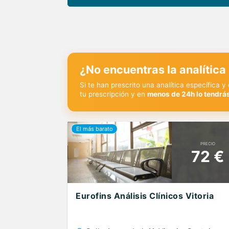
¿No encuentras la analítica
Si te han prescrito una analítica específica 
tu prescripción y en
menos de 24h lo tendrás
PRECIO
72 €
Eurofins Análisis Clínicos Vitoria