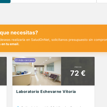
 que necesitas?
y deseas realizarla en SaludOnNet, solicítanos presupuesto sin compro
 en tu email.
PRECIO
72 €
Laboratorio Echevarne Vitoria