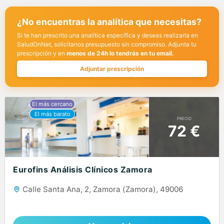
¿No encuentras la analítica que necesitas?
Si te han prescrito una analítica específica y deseas realizarla en
SaludOnNet, solicítanos presupuesto sin compromiso. Adjunta tu
prescripción y en
menos de 24h lo tendrás en tu email.
Adjuntar prescripción
PRECIO
72 €
Eurofins Análisis Clínicos Zamora
Calle Santa Ana, 2, Zamora (Zamora), 49006