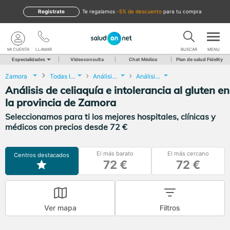
Regístrate
te regalamos
-5% de descuento
para tu compra
MI CUENTA
LLAMAR
BUSCAR
MENU
Especialidades
Videoconsulta
Chat Médico
Plan de salud Fidelity
Zamora
Todas las localidades
Análisis Clínicos
Análisis de celiaquía e intolerancia al gluten
Análisis de celiaquía e intolerancia al gluten en
la provincia de Zamora
Seleccionamos para ti los mejores hospitales, clínicas y
médicos con precios desde 72 €
El más barato
El más cercano
Centros destacados
72 €
72 €
Ver mapa
Filtros