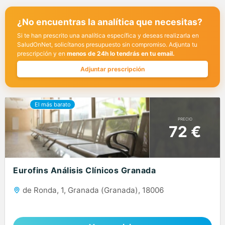
¿No encuentras la analítica que necesitas?
Si te han prescrito una analítica específica y deseas realizarla en
SaludOnNet, solicítanos presupuesto sin compromiso. Adjunta tu
prescripción y en
menos de 24h lo tendrás en tu email.
Adjuntar prescripción
PRECIO
72 €
Eurofins Análisis Clínicos Granada
de Ronda, 1, Granada (Granada), 18006