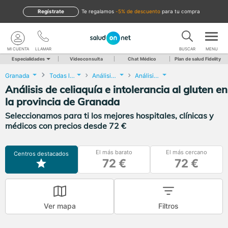
Regístrate
te regalamos
-5% de descuento
para tu compra
MI CUENTA
LLAMAR
BUSCAR
MENU
Especialidades
Videoconsulta
Chat Médico
Plan de salud Fidelity
Granada
Todas las localidades
Análisis Clínicos
Análisis de celiaquía e intolerancia al gluten
Análisis de celiaquía e intolerancia al gluten en
la provincia de Granada
Seleccionamos para ti los mejores hospitales, clínicas y
médicos con precios desde 72 €
El más barato
El más cercano
Centros destacados
72 €
72 €
Ver mapa
Filtros