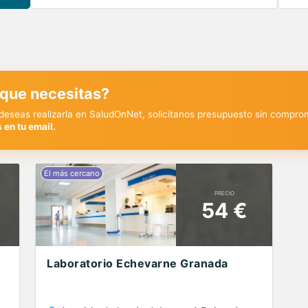
 que necesitas?
y deseas realizarla en SaludOnNet, solicítanos presupuesto sin compro
 en tu email.
PRECIO
54 €
Laboratorio Echevarne Granada