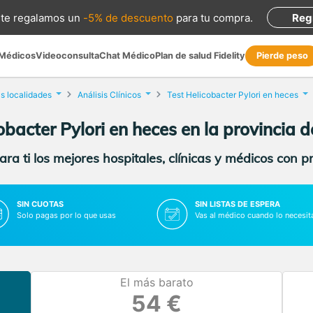
te regalamos
un
-5% de descuento
para tu compra
.
Reg
 Médicos
Videoconsulta
Chat Médico
Plan de salud Fidelity
Pierde peso
s localidades
Análisis Clínicos
Test Helicobacter Pylori en heces
obacter Pylori en heces en la provincia
ra ti los mejores hospitales, clínicas y médicos con p
SIN CUOTAS
SIN LISTAS DE ESPERA
Solo pagas por lo que usas
Vas al médico cuando lo necesit
El más barato
54 €