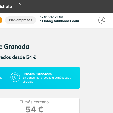
ístrate
91 217 21 93
Plan empresas
info@saludonnet.com
 de Granada
recios desde 54 €
PRECIOS REDUCIDOS
as
En consultas, pruebas diagnósticas y
cirugías
El más cercano
54 €