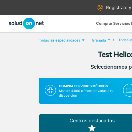
Regístrate y
Comprar Servicios
Todas la
Todas las especialidades
Granada
Test Helic
Seleccionamos pa
COMPRA SERVICIOS MÉDICOS
Más de 4.000 clínicas privadas a tu
disposición
Centros destacados