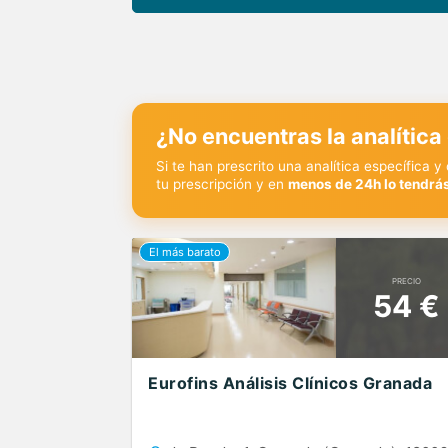
¿No encuentras la analítica
Si te han prescrito una analítica específica 
tu prescripción y en
menos de 24h lo tendrás
PRECIO
54 €
Eurofins Análisis Clínicos Granada