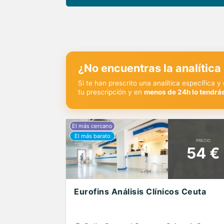
¿No encuentras la analítica
Si te han prescrito una analítica específica 
tu prescripción y en
menos de 24h lo tendrás
PRECIO
54 €
Eurofins Análisis Clínicos Ceuta