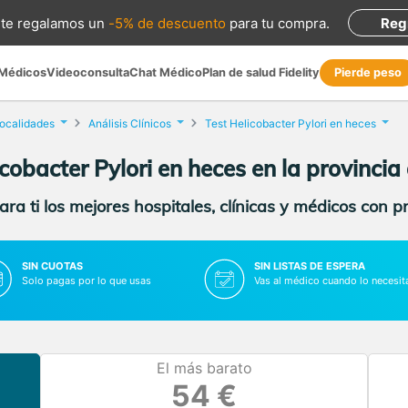
te regalamos
un
-5% de descuento
para tu compra
.
Reg
 Médicos
Videoconsulta
Chat Médico
Plan de salud Fidelity
Pierde peso
localidades
Análisis Clínicos
Test Helicobacter Pylori en heces
icobacter Pylori en heces en la provincia
ra ti los mejores hospitales, clínicas y médicos con p
SIN CUOTAS
SIN LISTAS DE ESPERA
Solo pagas por lo que usas
Vas al médico cuando lo necesit
El más barato
54 €