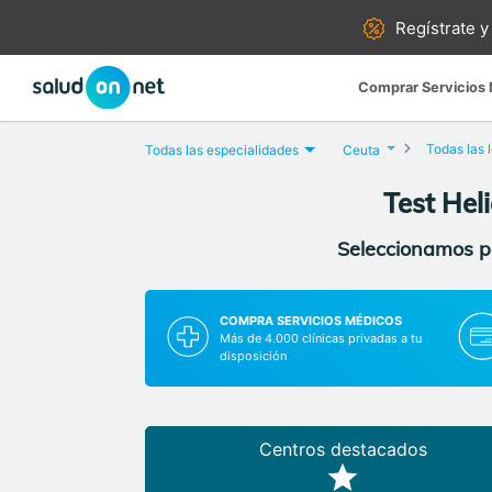
Regístrate y
Comprar Servicios
Todas las 
Todas las especialidades
Ceuta
Test Hel
Seleccionamos pa
COMPRA SERVICIOS MÉDICOS
Más de 4.000 clínicas privadas a tu
disposición
Centros destacados