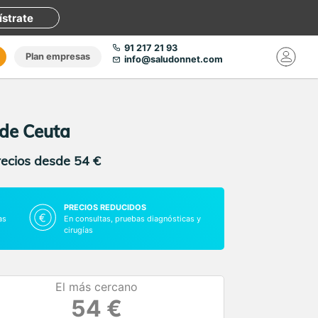
ístrate
91 217 21 93
Plan empresas
info@saludonnet.com
 de Ceuta
recios desde 54 €
PRECIOS REDUCIDOS
as
En consultas, pruebas diagnósticas y
cirugías
El más cercano
54 €