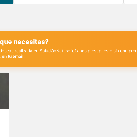
 que necesitas?
y deseas realizarla en SaludOnNet, solicítanos presupuesto sin compro
 en tu email.