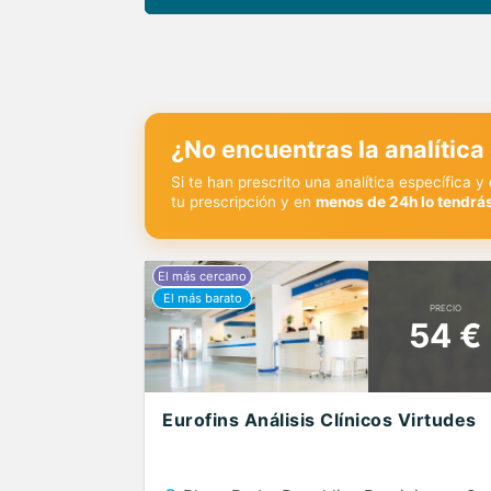
¿No encuentras la analítica
Si te han prescrito una analítica específica 
tu prescripción y en
menos de 24h lo tendrás
PRECIO
54 €
Eurofins Análisis Clínicos Virtudes