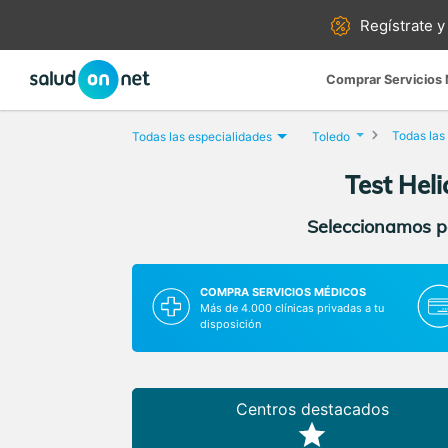
Regístrate y
Comprar Servicios
Todas las
Todas las especialidades
Toledo
Test Heli
Seleccionamos pa
COMPRA SERVICIOS MÉDICOS
Más de 4.000 clínicas privadas a tu
disposición
Centros destacados