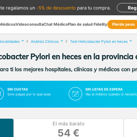
te regalamos
un
-5% de descuento
para tu compra
.
Reg
 Médicos
Videoconsulta
Chat Médico
Plan de salud Fidelity
Pierde peso
 localidades
Análisis Clínicos
Test Helicobacter Pylori en heces
cobacter Pylori en heces en la provincia
ra ti los mejores hospitales, clínicas y médicos con p
SIN CUOTAS
SIN LISTAS DE ESPERA
Solo pagas por lo que usas
Vas al médico cuando lo necesit
El más barato
54 €