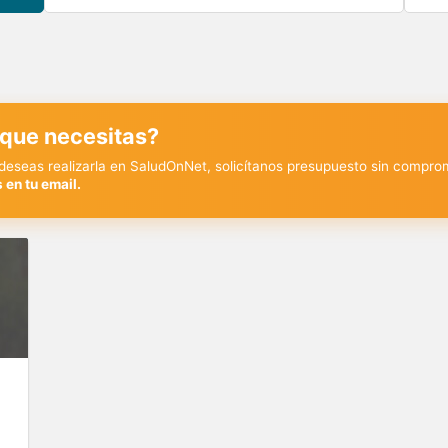
 que necesitas?
y deseas realizarla en SaludOnNet, solicítanos presupuesto sin compro
 en tu email.