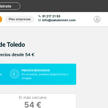
ístrate
91 217 21 93
Plan empresas
info@saludonnet.com
 de Toledo
recios desde 54 €
PRECIOS REDUCIDOS
as
En consultas, pruebas diagnósticas y
cirugías
El más cercano
54 €