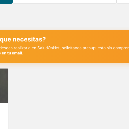
 que necesitas?
y deseas realizarla en SaludOnNet, solicítanos presupuesto sin compro
 en tu email.