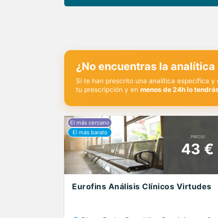
¿No encuentras la analítica
Si te han prescrito una analítica específica 
tu prescripción y en
menos de 24h lo tendrás
PRECIO
43 €
Eurofins Análisis Clínicos Virtudes