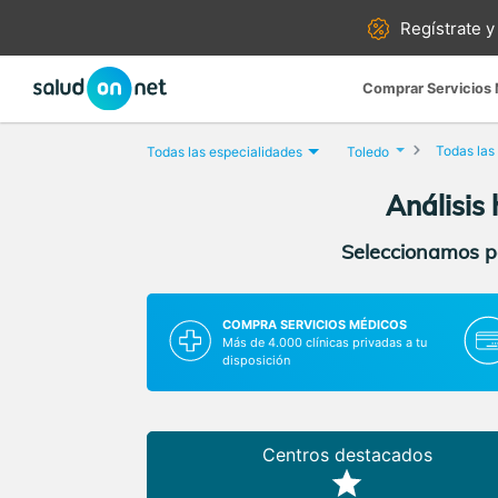
Regístrate y
Comprar Servicios
Todas las
Todas las especialidades
Toledo
Análisis
Seleccionamos pa
COMPRA SERVICIOS MÉDICOS
Más de 4.000 clínicas privadas a tu
disposición
Centros destacados