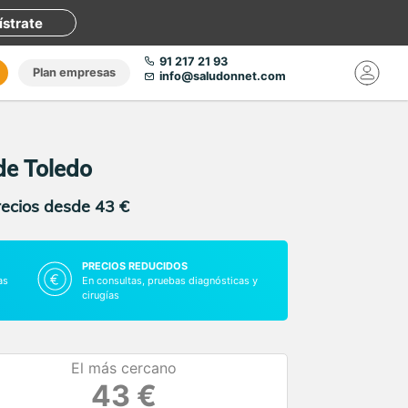
ístrate
91 217 21 93
Plan empresas
info@saludonnet.com
de Toledo
recios desde 43 €
PRECIOS REDUCIDOS
as
En consultas, pruebas diagnósticas y
cirugías
El más cercano
43 €