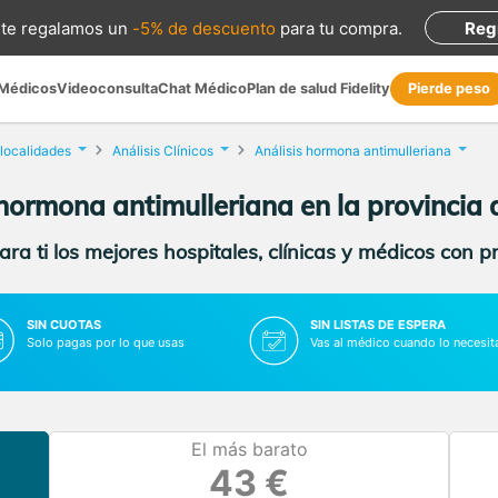
te regalamos
un
-5% de descuento
para tu compra
.
Reg
 Médicos
Videoconsulta
Chat Médico
Plan de salud Fidelity
Pierde peso
 localidades
Análisis Clínicos
Análisis hormona antimulleriana
 hormona antimulleriana en la provincia 
ra ti los mejores hospitales, clínicas y médicos con p
SIN CUOTAS
SIN LISTAS DE ESPERA
Solo pagas por lo que usas
Vas al médico cuando lo necesit
El más barato
43 €