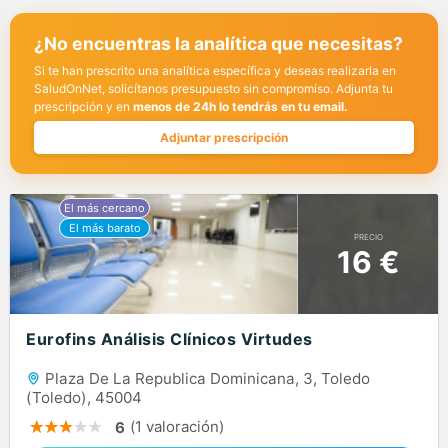
¿No encuentras la analítica que necesitas?
Si te han prescrito una analítica específica y deseas realizarla en
SaludOnNet, solicítanos presupuesto sin compromiso. Adjunta tu
prescripción y en
menos de 24h lo tendrás en tu email.
Adjuntar prescripción
PRECIO
16 €
Eurofins Análisis Clínicos Virtudes
Plaza De La Republica Dominicana, 3, Toledo
(Toledo), 45004
(1 valoración)
6