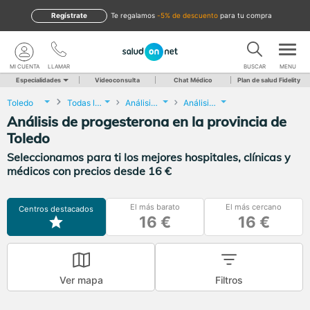
Regístrate
te regalamos
-5% de descuento
para tu compra
MI CUENTA
LLAMAR
BUSCAR
MENU
Especialidades
Videoconsulta
Chat Médico
Plan de salud Fidelity
Toledo
Todas las localidades
Análisis Clínicos
Análisis de progesterona
Análisis de progesterona en la provincia de
Toledo
Seleccionamos para ti los mejores hospitales, clínicas y
médicos con precios desde 16 €
El más barato
El más cercano
Centros destacados
16 €
16 €
Ver mapa
Filtros