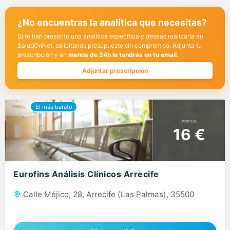
¿No encuentras la analítica que necesitas?
Si te han prescrito una analítica específica y deseas realizarla en
SaludOnNet, solicítanos presupuesto sin compromiso. Adjunta tu
prescripción y en
menos de 24h lo tendrás en tu email.
Adjuntar prescripción
PRECIO
16 €
Eurofins Análisis Clínicos Arrecife
Calle Méjico, 28, Arrecife (Las Palmas), 35500