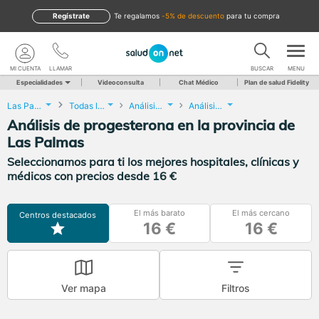
Regístrate
te regalamos
-5% de descuento
para tu compra
MI CUENTA
LLAMAR
BUSCAR
MENU
Especialidades
Videoconsulta
Chat Médico
Plan de salud Fidelity
Las Palmas
Todas las localidades
Análisis Clínicos
Análisis de progesterona
Análisis de progesterona en la provincia de
Las Palmas
Seleccionamos para ti los mejores hospitales, clínicas y
médicos con precios desde 16 €
El más barato
El más cercano
Centros destacados
16 €
16 €
Ver mapa
Filtros