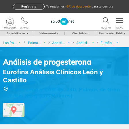
Regístrate
te regalamos
-5% de descuento
para tu compra
MI CUENTA
LLAMAR
BUSCAR
MENU
Especialidades
Videoconsulta
Chat Médico
Plan de salud Fidelity
Las Palmas
Palmas de Gran Canaria (Las)
Analíticas y Genética
Análisis de progesterona
Eurofins Análisis Clínicos León y Castillo
Análisis de progesterona
Eurofins Análisis Clínicos León y
Castillo
Calle León y Castillo, 290, Palmas de Gran
Canaria (Las) (Las Palmas)