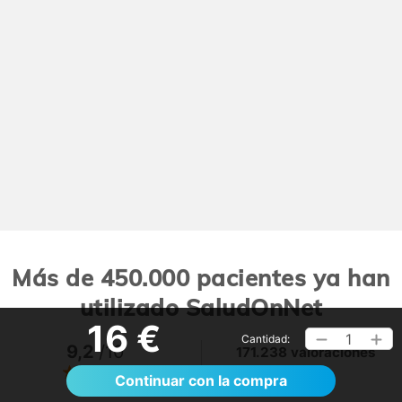
Más de 450.000 pacientes ya han
utilizado SaludOnNet
16 €
1
Cantidad:
9,2
/10
171.238 valoraciones
Ver >
Continuar con la compra