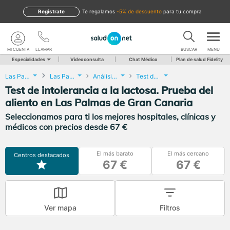
Regístrate
te regalamos
-5% de descuento
para tu compra
MI CUENTA
LLAMAR
BUSCAR
MENU
Especialidades
Videoconsulta
Chat Médico
Plan de salud Fidelity
Las Palmas
Las Palmas de Gran Canaria
Análisis Clínicos
Test de intolerancia a la lactosa. Prueba del aliento
Test de intolerancia a la lactosa. Prueba del
aliento en Las Palmas de Gran Canaria
Seleccionamos para ti los mejores hospitales, clínicas y
médicos con precios desde 67 €
El más barato
El más cercano
Centros destacados
67 €
67 €
Ver mapa
Filtros