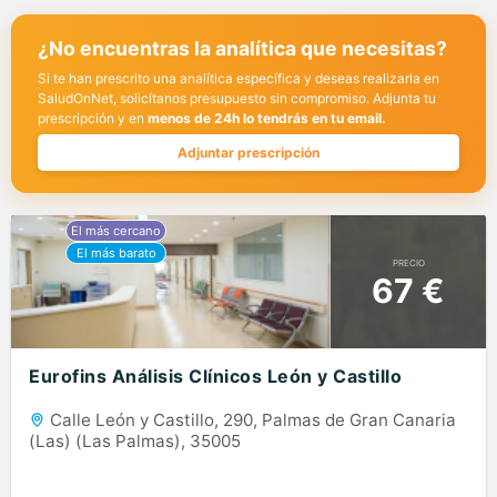
¿No encuentras la analítica que necesitas?
Si te han prescrito una analítica específica y deseas realizarla en
SaludOnNet, solicítanos presupuesto sin compromiso. Adjunta tu
prescripción y en
menos de 24h lo tendrás en tu email.
Adjuntar prescripción
PRECIO
67 €
Eurofins Análisis Clínicos León y Castillo
Calle León y Castillo, 290, Palmas de Gran Canaria
(Las) (Las Palmas), 35005