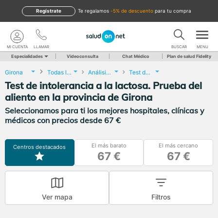
Regístrate
te regalamos
-5% de descuento
para tu compra
MI CUENTA
LLAMAR
BUSCAR
MENU
Especialidades
Videoconsulta
Chat Médico
Plan de salud Fidelity
Girona
Todas las localidades
Análisis Clínicos
Test de intolerancia a la lactosa. Prueba del aliento
Test de intolerancia a la lactosa. Prueba del
aliento en la provincia de Girona
Seleccionamos para ti los mejores hospitales, clínicas y
médicos con precios desde 67 €
El más barato
El más cercano
Centros destacados
67 €
67 €
Ver mapa
Filtros