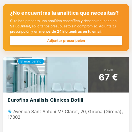
¿No encuentras la analítica que necesitas?
Si te han prescrito una analítica específica y deseas realizarla en
SaludOnNet, solicítanos presupuesto sin compromiso. Adjunta tu
prescripción y en
menos de 24h lo tendrás en tu email.
Adjuntar prescripción
PRECIO
67 €
Eurofins Análisis Clínicos Bofill
Avenida Sant Antoni Mª Claret, 20, Girona (Girona),
17002