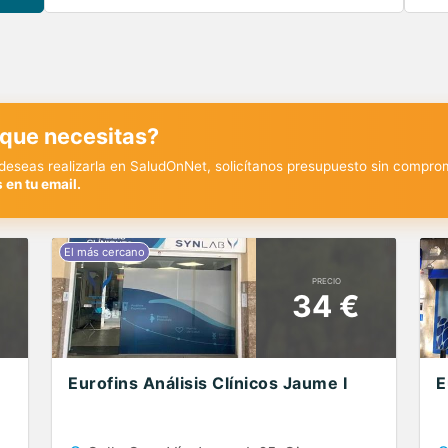
 que necesitas?
y deseas realizarla en SaludOnNet, solicítanos presupuesto sin compro
 en tu email.
PRECIO
34 €
Eurofins Análisis Clínicos Jaume I
E