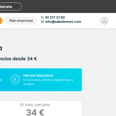
ístrate
91 217 21 93
Plan empresas
info@saludonnet.com
a
recios desde 34 €
PRECIOS REDUCIDOS
as
En consultas, pruebas diagnósticas y
cirugías
El más cercano
34 €