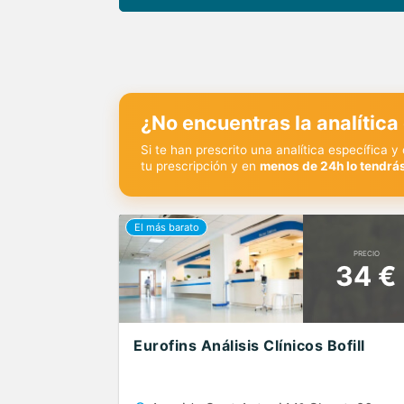
¿No encuentras la analítica
Si te han prescrito una analítica específica 
tu prescripción y en
menos de 24h lo tendrás
PRECIO
34 €
Eurofins Análisis Clínicos Bofill