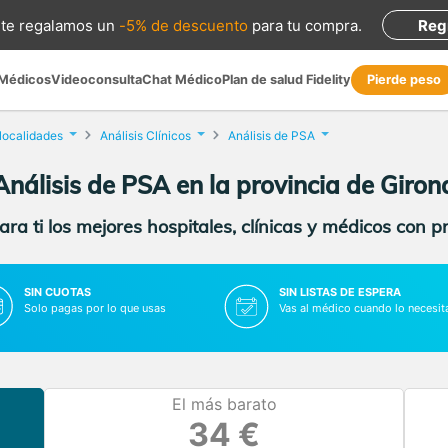
te regalamos
un
-5% de descuento
para tu compra
.
Reg
 Médicos
Videoconsulta
Chat Médico
Plan de salud Fidelity
Pierde peso
 localidades
Análisis Clínicos
Análisis de PSA
Análisis de PSA en la provincia de Giron
ra ti los mejores hospitales, clínicas y médicos con p
SIN CUOTAS
SIN LISTAS DE ESPERA
Solo pagas por lo que usas
Vas al médico cuando lo necesit
El más barato
34 €