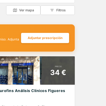
Ver mapa
Filtros
Adjuntar prescripción
miso. Adjunta
PRECIO
34 €
urofins Análisis Clínicos Figueres