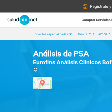
Regístrate y
Comprar Servicios
Girona
Todas las especialidades
Girona
Análisis de PSA
Eurofins Análisis Clínicos Bofi
Avenida Sant Antoni Mª Claret, 