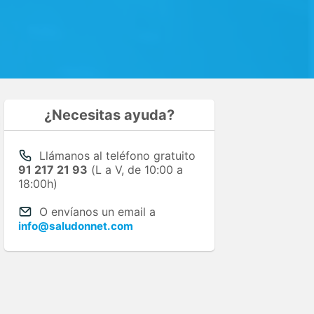
¿Necesitas ayuda?
Llámanos al teléfono gratuito
91 217 21 93
(L a V, de 10:00 a
18:00h)
O envíanos un email a
info@saludonnet.com