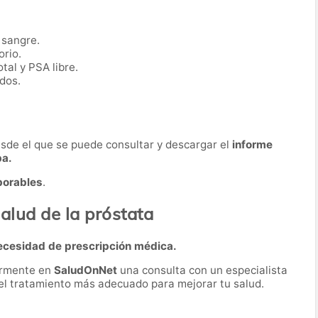
 sangre.
orio.
tal y PSA libre.
dos.
desde el que se puede consultar y descargar el
informe
ba.
borables
.
alud de la próstata
ecesidad de prescripción médica.
ormente en
SaludOnNet
una consulta con un especialista
r el tratamiento más adecuado para mejorar tu salud.