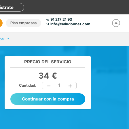
ístrate
91 217 21 93
Plan empresas
info@saludonnet.com
fill
PRECIO DEL SERVICIO
34 €
1
Cantidad:
Continuar con la compra