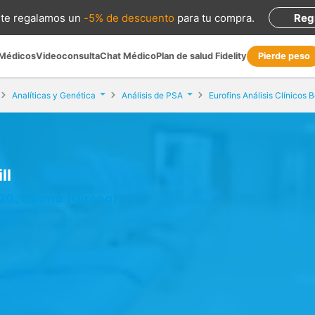
te regalamos
un
-5% de descuento
para tu compra
.
Reg
 Médicos
Videoconsulta
Chat Médico
Plan de salud Fidelity
Pierde peso
Analíticas y Genética
Análisis de PSA
Eurofins Análisis Clínicos Bo
ll
20, Girona (Girona)