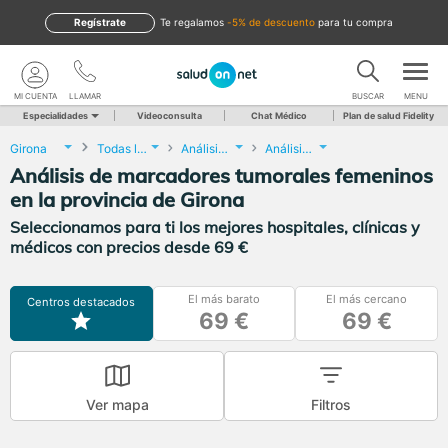
Regístrate
te regalamos
-5% de descuento
para tu compra
MI CUENTA
LLAMAR
BUSCAR
MENU
Especialidades
Videoconsulta
Chat Médico
Plan de salud Fidelity
Girona
Todas las localidades
Análisis Clínicos
Análisis de marcadores tumorales femeninos
Análisis de marcadores tumorales femeninos
en la provincia de Girona
Seleccionamos para ti los mejores hospitales, clínicas y
médicos con precios desde 69 €
El más barato
El más cercano
Centros destacados
69 €
69 €
Ver mapa
Filtros