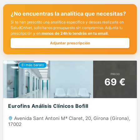
¿No encuentras la analítica que necesitas?
Si te han prescrito una analítica específica y deseas realizarla en
SaludOnNet, solicítanos presupuesto sin compromiso. Adjunta tu
prescripción y en
menos de 24h lo tendrás en tu email.
Adjuntar prescripción
PRECIO
69 €
Eurofins Análisis Clínicos Bofill
Avenida Sant Antoni Mª Claret, 20, Girona (Girona),
17002