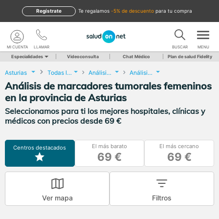
Regístrate
te regalamos
-5% de descuento
para tu compra
MI CUENTA
LLAMAR
BUSCAR
MENU
Especialidades
Videoconsulta
Chat Médico
Plan de salud Fidelity
Asturias
Todas las localidades
Análisis Clínicos
Análisis de marcadores tumorales femeninos
Análisis de marcadores tumorales femeninos
en la provincia de Asturias
Seleccionamos para ti los mejores hospitales, clínicas y
médicos con precios desde 69 €
El más barato
El más cercano
Centros destacados
69 €
69 €
Ver mapa
Filtros