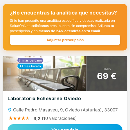
¿No encuentras la analítica que necesitas?
Si te han prescrito una analítica específica y deseas realizarla en
SaludOnNet, solicítanos presupuesto sin compromiso. Adjunta tu
prescripción y en
menos de 24h lo tendrás en tu email.
Adjuntar prescripción
PRECIO
69 €
Laboratorio Echevarne Oviedo
Calle Pedro Masaveu, 9, Oviedo (Asturias), 33007
(10 valoraciones)
9,2