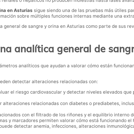
s renales o hepáticos no producen molestias hasta fases avan
ina en Asturias
sigue siendo una de las pruebas más útiles par
rmación sobre múltiples funciones internas mediante una extr
 general de sangre y orina en Asturias como parte de sus re
na analítica general de sangr
rámetros analíticos que ayudan a valorar cómo están funcion
ueden detectar alteraciones relacionadas con:
luar el riesgo cardiovascular y detectar niveles elevados que
ar alteraciones relacionadas con diabetes o prediabetes, incl
ionados con el filtrado de los riñones y el equilibrio interno 
as y marcadores permiten valorar cómo está funcionando el 
ede detectar anemia, infecciones, alteraciones inmunológica