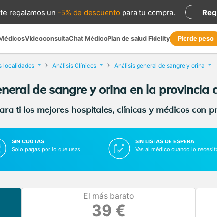
te regalamos
un
-5% de descuento
para tu compra
.
Reg
 Médicos
Videoconsulta
Chat Médico
Plan de salud Fidelity
Pierde peso
s localidades
Análisis Clínicos
Análisis general de sangre y orina
eneral de sangre y orina en la provincia 
ra ti los mejores hospitales, clínicas y médicos con p
SIN CUOTAS
SIN LISTAS DE ESPERA
Solo pagas por lo que usas
Vas al médico cuando lo necesit
El más barato
39 €