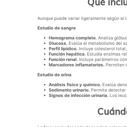
Qué incl
Aunque puede variar ligeramente según el lab
Estudio de sangre
Hemograma completo.
Analiza glóbul
Glucosa.
Evalúa el metabolismo del az
Perfil lipídico.
Incluye colesterol total,
Función hepática.
Estudia enzimas rel
Función renal.
Incluye parámetros com
Marcadores inflamatorios.
Permiten d
Estudio de orina
Análisis físico y químico.
Evalúa densi
Sedimento urinario.
Permite detectar c
Signos de infección urinaria.
Los leuco
Cuándo