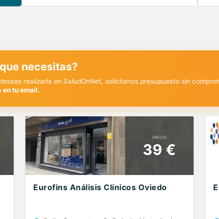
 que necesitas?
y deseas realizarla en SaludOnNet, solicítanos presupuesto sin compro
 en tu email.
PRECIO
39 €
Eurofins Análisis Clínicos Oviedo
E