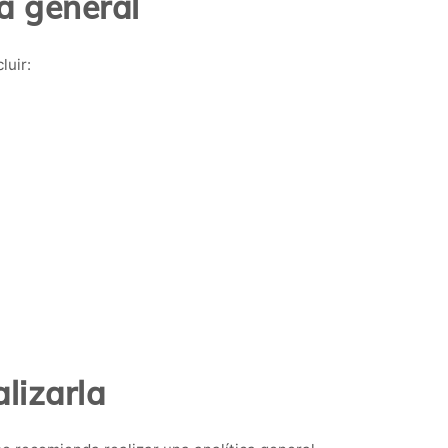
a general
luir:
lizarla