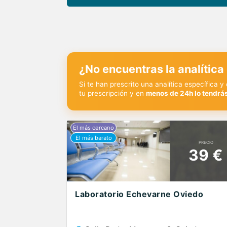
¿No encuentras la analítica
Si te han prescrito una analítica específica 
tu prescripción y en
menos de 24h lo tendrás
PRECIO
39 €
Laboratorio Echevarne Oviedo