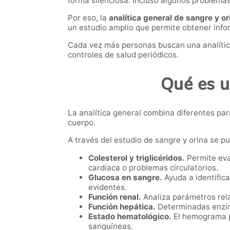
forma silenciosa. Incluso algunos problema
Por eso, la
analítica general de sangre y or
un estudio amplio que permite obtener info
Cada vez más personas buscan una analítica
controles de salud periódicos.
Qué es u
La analítica general combina diferentes pa
cuerpo.
A través del estudio de sangre y orina se p
Colesterol y triglicéridos.
Permite eva
cardíaca o problemas circulatorios.
Glucosa en sangre.
Ayuda a identific
evidentes.
Función renal.
Analiza parámetros relac
Función hepática.
Determinadas enzim
Estado hematológico.
El hemograma pu
sanguíneas.