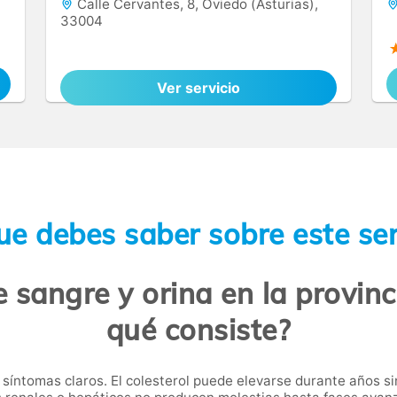
Calle Cervantes, 8, Oviedo (Asturias),
33004
Ver servicio
ue debes saber sobre este ser
e sangre y orina en la provinc
qué consiste?
síntomas claros. El colesterol puede elevarse durante años si