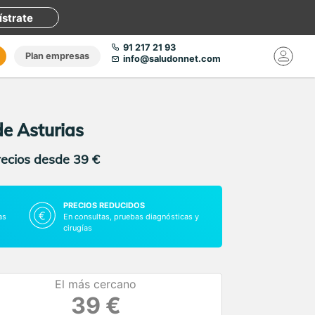
ístrate
91 217 21 93
Plan empresas
info@saludonnet.com
de Asturias
recios desde 39 €
PRECIOS REDUCIDOS
as
En consultas, pruebas diagnósticas y
cirugías
El más cercano
39 €