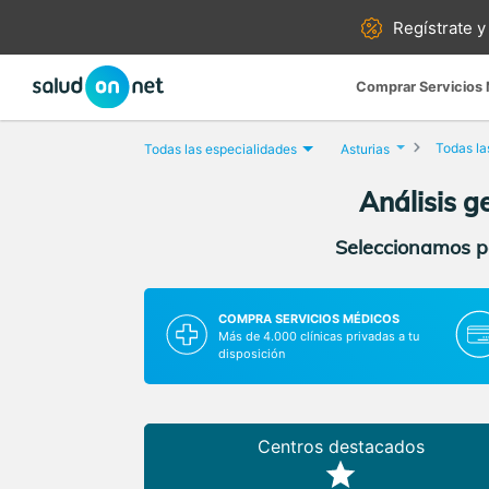
Regístrate y
Comprar Servicios
Todas la
Todas las especialidades
Asturias
Análisis g
Seleccionamos pa
COMPRA SERVICIOS MÉDICOS
Más de 4.000 clínicas privadas a tu
disposición
Centros destacados