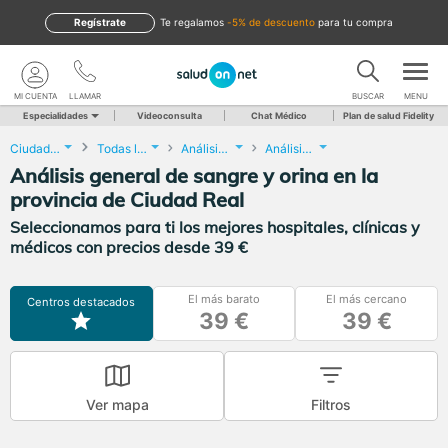
Regístrate
te regalamos
-5% de descuento
para tu compra
MI CUENTA
LLAMAR
BUSCAR
MENU
Especialidades
Videoconsulta
Chat Médico
Plan de salud Fidelity
Ciudad Real
Todas las localidades
Análisis Clínicos
Análisis general de sangre y orina
Análisis general de sangre y orina en la
provincia de Ciudad Real
Seleccionamos para ti los mejores hospitales, clínicas y
médicos con precios desde 39 €
El más barato
El más cercano
Centros destacados
39 €
39 €
Ver mapa
Filtros