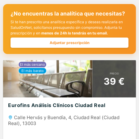
¿No encuentras la analítica que necesitas?
Si te han prescrito una analítica específica y deseas realizarla en
SaludOnNet, solicítanos presupuesto sin compromiso. Adjunta tu
prescripción y en
menos de 24h lo tendrás en tu email.
Adjuntar prescripción
PRECIO
39 €
Eurofins Análisis Clínicos Ciudad Real
Calle Hervás y Buendía, 4, Ciudad Real (Ciudad
Real), 13003