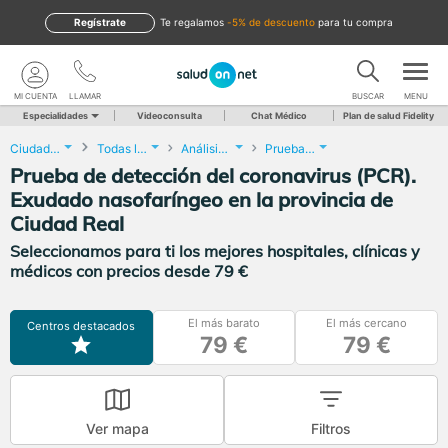
Regístrate
te regalamos
-5% de descuento
para tu compra
MI CUENTA
LLAMAR
BUSCAR
MENU
Especialidades
Videoconsulta
Chat Médico
Plan de salud Fidelity
Ciudad Real
Todas las localidades
Análisis Clínicos
Prueba de detección del coronavirus (PCR). Exudado nasofaríngeo
Prueba de detección del coronavirus (PCR).
Exudado nasofaríngeo en la provincia de
Ciudad Real
Seleccionamos para ti los mejores hospitales, clínicas y
médicos con precios desde 79 €
El más barato
El más cercano
Centros destacados
79 €
79 €
Ver mapa
Filtros