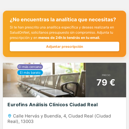
¿No encuentras la analítica que necesitas?
Si te han prescrito una analítica específica y deseas realizarla en
SaludOnNet, solicítanos presupuesto sin compromiso. Adjunta tu
prescripción y en
menos de 24h lo tendrás en tu email.
Adjuntar prescripción
PRECIO
79 €
Eurofins Análisis Clínicos Ciudad Real
Calle Hervás y Buendía, 4, Ciudad Real (Ciudad
Real), 13003