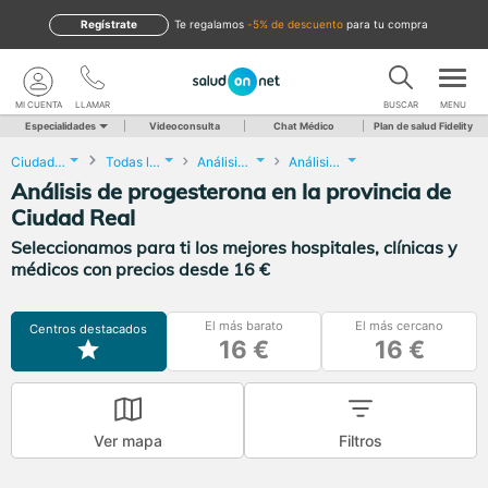
Regístrate
te regalamos
-5% de descuento
para tu compra
MI CUENTA
LLAMAR
BUSCAR
MENU
Especialidades
Videoconsulta
Chat Médico
Plan de salud Fidelity
Ciudad Real
Todas las localidades
Análisis Clínicos
Análisis de progesterona
Análisis de progesterona en la provincia de
Ciudad Real
Seleccionamos para ti los mejores hospitales, clínicas y
médicos con precios desde 16 €
El más barato
El más cercano
Centros destacados
16 €
16 €
Ver mapa
Filtros