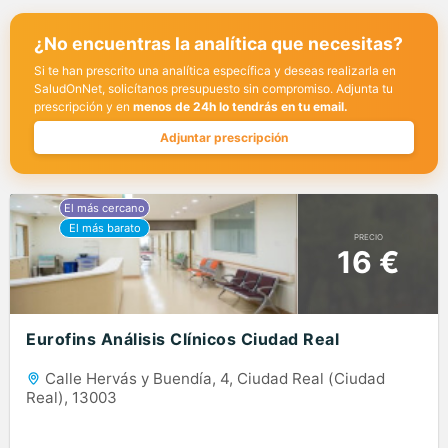
¿No encuentras la analítica que necesitas?
Si te han prescrito una analítica específica y deseas realizarla en
SaludOnNet, solicítanos presupuesto sin compromiso. Adjunta tu
prescripción y en
menos de 24h lo tendrás en tu email.
Adjuntar prescripción
PRECIO
16 €
Eurofins Análisis Clínicos Ciudad Real
Calle Hervás y Buendía, 4, Ciudad Real (Ciudad
Real), 13003