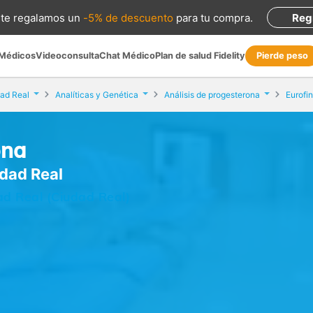
te regalamos
un
-5% de descuento
para tu compra
.
Reg
 Médicos
Videoconsulta
Chat Médico
Plan de salud Fidelity
Pierde peso
ad Real
Analíticas y Genética
Análisis de progesterona
ona
udad Real
ad Real (Ciudad Real)