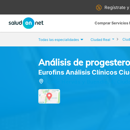
Regístrate y
Comprar Servicios
Ciud
Todas las especialidades
Ciudad Real
Análisis de progester
Eurofins Análisis Clínicos Ci
Calle Hervás y Buendía, 4, Ciud