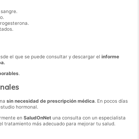
 sangre.
o.
progesterona.
tados.
desde el que se puede consultar y descargar el
informe
ba.
borables
.
nales
ona
sin necesidad de prescripción médica
. En pocos días
 estudio hormonal.
ormente en
SaludOnNet
una consulta con un especialista
r el tratamiento más adecuado para mejorar tu salud.