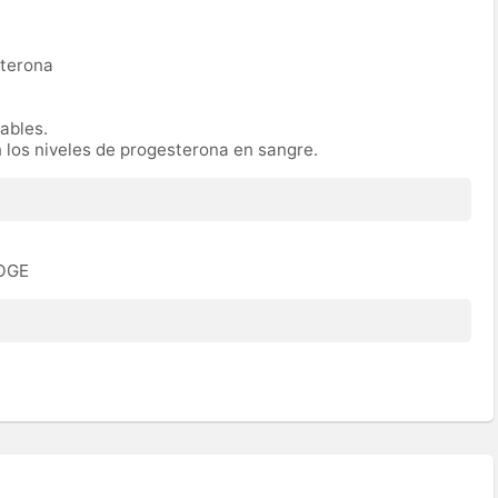
sterona
rables.
n los niveles de progesterona en sangre.
ROGE