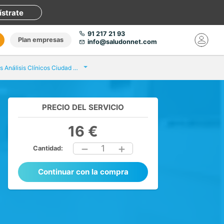
ístrate
91 217 21 93
Plan empresas
info@saludonnet.com
Eurofins Análisis Clínicos Ciudad Real
PRECIO DEL SERVICIO
16 €
1
Cantidad:
Continuar con la compra