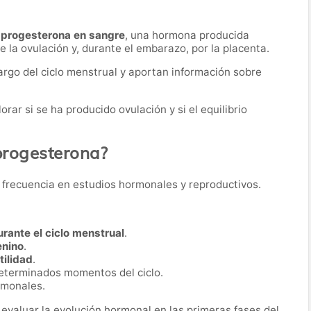
 progesterona en sangre
, una hormona producida
 la ovulación y, durante el embarazo, por la placenta.
largo del ciclo menstrual y aportan información sobre
ar si se ha producido ovulación y si el equilibrio
 progesterona?
on frecuencia en estudios hormonales y reproductivos.
urante el ciclo menstrual
.
enino
.
tilidad
.
determinados momentos del ciclo.
rmonales.
 evaluar la evolución hormonal en las primeras fases del