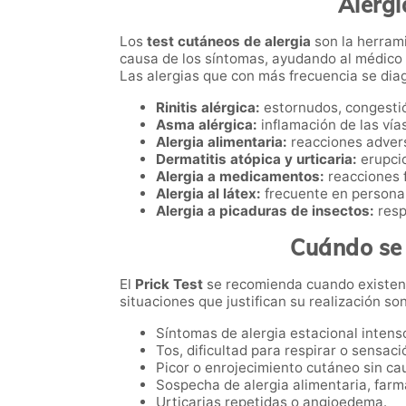
Alergi
Los
test cutáneos de alergia
son la herrami
causa de los síntomas, ayudando al médico 
Las alergias que con más frecuencia se dia
Rinitis alérgica:
estornudos, congestión
Asma alérgica:
inflamación de las vías
Alergia alimentaria:
reacciones adversa
Dermatitis atópica y urticaria:
erupcio
Alergia a medicamentos:
reacciones f
Alergia al látex:
frecuente en personal 
Alergia a picaduras de insectos:
resp
Cuándo se 
El
Prick Test
se recomienda cuando existen 
situaciones que justifican su realización son
Síntomas de alergia estacional intens
Tos, dificultad para respirar o sensac
Picor o enrojecimiento cutáneo sin ca
Sospecha de alergia alimentaria, farma
Urticarias repetidas o angioedema.