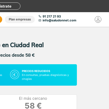
ístrate
91 217 21 93
Plan empresas
info@saludonnet.com
) en Ciudad Real
recios desde 58 €
PRECIOS REDUCIDOS
as
En consultas, pruebas diagnósticas y
cirugías
El más cercano
58 €