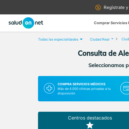
Regístrate y
Comprar Servicios
Ciud
Todas las especialidades
Ciudad Real
Consulta de Ale
Seleccionamos pa
COMPRA SERVICIOS MÉDICOS
Más de 4.000 clínicas privadas a tu
disposición
Centros destacados