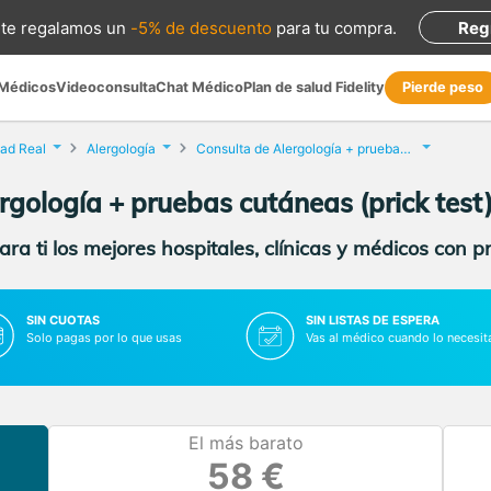
te regalamos
un
-5% de descuento
para tu compra
.
Reg
 Médicos
Videoconsulta
Chat Médico
Plan de salud Fidelity
Pierde peso
ad Real
Alergología
Consulta de Alergología + pruebas cutáneas (prick test)
rgología + pruebas cutáneas (prick test
ra ti los mejores hospitales, clínicas y médicos con p
SIN CUOTAS
SIN LISTAS DE ESPERA
Solo pagas por lo que usas
Vas al médico cuando lo necesit
El más barato
58 €