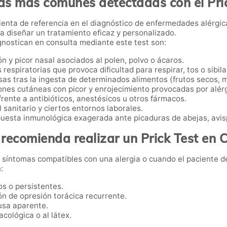
as más comunes detectadas con el Pri
enta de referencia en el diagnóstico de enfermedades alérgicas
a diseñar un tratamiento eficaz y personalizado.
gnostican en consulta mediante este test son:
 y picor nasal asociados al polen, polvo o ácaros.
 respiratorias que provoca dificultad para respirar, tos o sibila
s tras la ingesta de determinados alimentos (frutos secos, ma
nes cutáneas con picor y enrojecimiento provocadas por alér
rente a antibióticos, anestésicos u otros fármacos.
sanitario y ciertos entornos laborales.
uesta inmunológica exagerada ante picaduras de abejas, avis
recomienda realizar un Prick Test en 
síntomas compatibles con una alergia o cuando el paciente d
:
os o persistentes.
ión de opresión torácica recurrente.
usa aparente.
cológica o al látex.