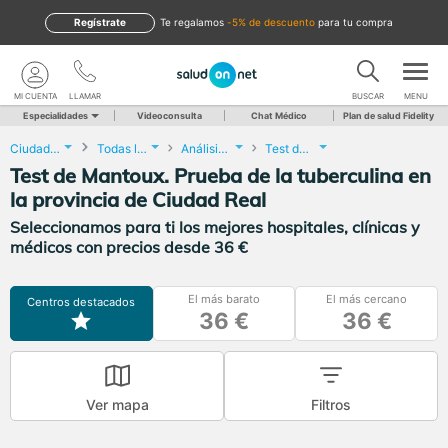
Regístrate
te regalamos
-5% de descuento
para tu compra
MI CUENTA
LLAMAR
BUSCAR
MENU
Especialidades
Videoconsulta
Chat Médico
Plan de salud Fidelity
Ciudad Real
Todas las localidades
Análisis Clínicos
Test de Mantoux. Prueba de la tuberculina
Test de Mantoux. Prueba de la tuberculina en
la provincia de Ciudad Real
Seleccionamos para ti los mejores hospitales, clínicas y
médicos con precios desde 36 €
El más barato
El más cercano
Centros destacados
36 €
36 €
Ver mapa
Filtros