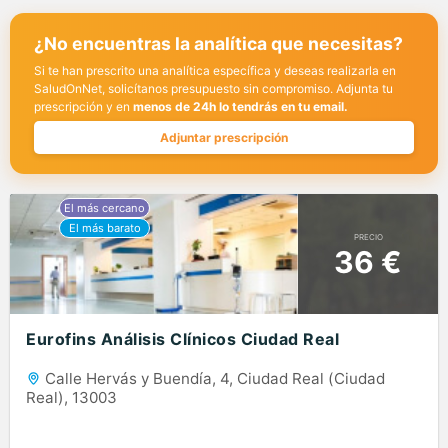
¿No encuentras la analítica que necesitas?
Si te han prescrito una analítica específica y deseas realizarla en
SaludOnNet, solicítanos presupuesto sin compromiso. Adjunta tu
prescripción y en
menos de 24h lo tendrás en tu email.
Adjuntar prescripción
PRECIO
36 €
Eurofins Análisis Clínicos Ciudad Real
Calle Hervás y Buendía, 4, Ciudad Real (Ciudad
Real), 13003