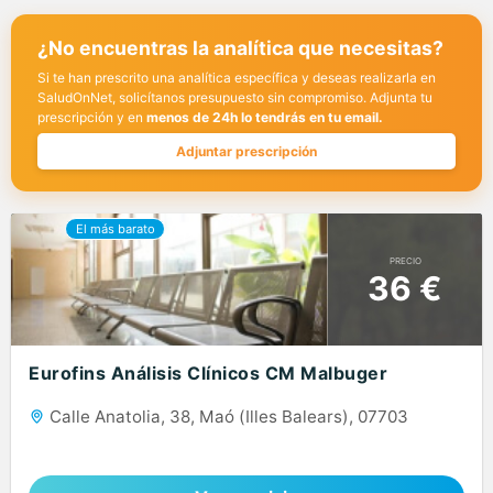
¿No encuentras la analítica que necesitas?
Si te han prescrito una analítica específica y deseas realizarla en
SaludOnNet, solicítanos presupuesto sin compromiso. Adjunta tu
prescripción y en
menos de 24h lo tendrás en tu email.
Adjuntar prescripción
PRECIO
36 €
Eurofins Análisis Clínicos CM Malbuger
Calle Anatolia, 38, Maó (Illes Balears), 07703