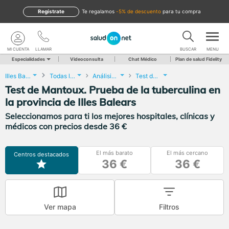
Regístrate
te regalamos
-5% de descuento
para tu compra
MI CUENTA
LLAMAR
BUSCAR
MENU
Especialidades
Videoconsulta
Chat Médico
Plan de salud Fidelity
Illes Balears
Todas las localidades
Análisis Clínicos
Test de Mantoux. Prueba de la tuberculina
Test de Mantoux. Prueba de la tuberculina en
la provincia de Illes Balears
Seleccionamos para ti los mejores hospitales, clínicas y
médicos con precios desde 36 €
El más barato
El más cercano
Centros destacados
36 €
36 €
Ver mapa
Filtros