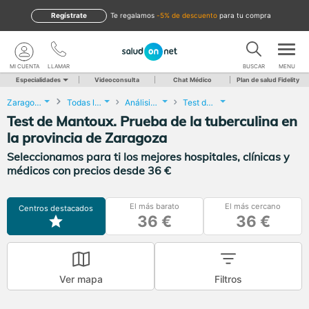
Regístrate
te regalamos
-5% de descuento
para tu compra
MI CUENTA
LLAMAR
BUSCAR
MENU
Especialidades
Videoconsulta
Chat Médico
Plan de salud Fidelity
Zaragoza
Todas las localidades
Análisis Clínicos
Test de Mantoux. Prueba de la tuberculina
Test de Mantoux. Prueba de la tuberculina en
la provincia de Zaragoza
Seleccionamos para ti los mejores hospitales, clínicas y
médicos con precios desde 36 €
El más barato
El más cercano
Centros destacados
36 €
36 €
Ver mapa
Filtros