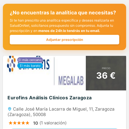
¿No encuentras la analítica que necesitas?
Si te han prescrito una analítica específica y deseas realizarla en
SaludOnNet, solicítanos presupuesto sin compromiso. Adjunta tu
prescripción y en
menos de 24h lo tendrás en tu email.
Adjuntar prescripción
PRECIO
36 €
Eurofins Análisis Clínicos Zaragoza
Calle José María Lacarra de Miguel, 11, Zaragoza
(Zaragoza), 50008
(1 valoración)
10