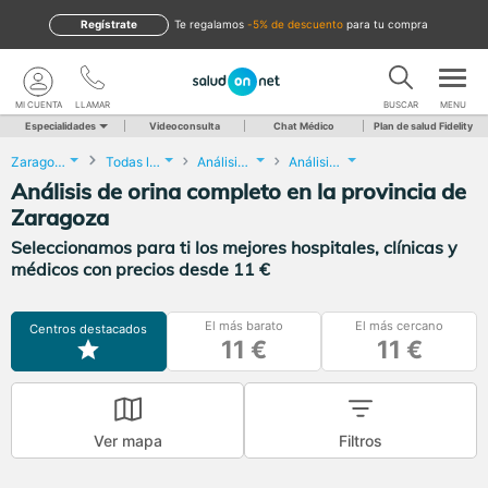
Regístrate
te regalamos
-5% de descuento
para tu compra
MI CUENTA
LLAMAR
BUSCAR
MENU
Especialidades
Videoconsulta
Chat Médico
Plan de salud Fidelity
Zaragoza
Todas las localidades
Análisis Clínicos
Análisis de orina completo
Análisis de orina completo en la provincia de
Zaragoza
Seleccionamos para ti los mejores hospitales, clínicas y
médicos con precios desde 11 €
El más barato
El más cercano
Centros destacados
11 €
11 €
Ver mapa
Filtros