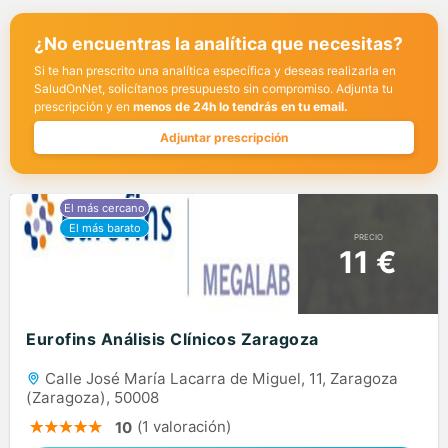
¿No encuentras la analítica que necesitas?
Si te han prescrito una analítica específica y deseas realizarla en
SaludOnNet, solicítanos presupuesto sin compromiso. Adjunta tu
prescripción y en
menos de 24h lo tendrás en tu email.
Adjuntar prescripción
PRECIO
11 €
Eurofins Análisis Clínicos Zaragoza
Calle José María Lacarra de Miguel, 11, Zaragoza
(Zaragoza), 50008
(1 valoración)
10