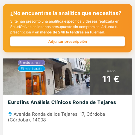
¿No encuentras la analítica que necesitas?
Si te han prescrito una analítica específica y deseas realizarla en
SaludOnNet, solicítanos presupuesto sin compromiso. Adjunta tu
prescripción y en
menos de 24h lo tendrás en tu email.
Adjuntar prescripción
PRECIO
11 €
Eurofins Análisis Clínicos Ronda de Tejares
Avenida Ronda de los Tejares, 17, Córdoba
(Córdoba), 14008