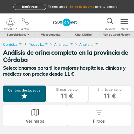
Regístrate
te regalamos
-5% de descuento
para tu compra
MI CUENTA
LLAMAR
BUSCAR
MENU
Especialidades
Videoconsulta
Chat Médico
Plan de salud Fidelity
Córdoba
Todas las localidades
Análisis Clínicos
Análisis de orina completo
Análisis de orina completo en la provincia de
Córdoba
Seleccionamos para ti los mejores hospitales, clínicas y
médicos con precios desde 11 €
El más barato
El más cercano
Centros destacados
11 €
11 €
Ver mapa
Filtros