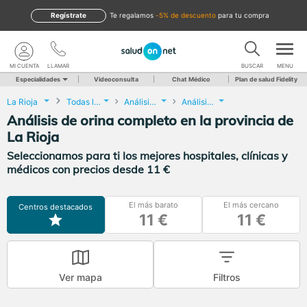
Regístrate
te regalamos
-5% de descuento
para tu compra
MI CUENTA
LLAMAR
BUSCAR
MENU
Especialidades
Videoconsulta
Chat Médico
Plan de salud Fidelity
La Rioja
Todas las localidades
Análisis Clínicos
Análisis de orina completo
Análisis de orina completo en la provincia de
La Rioja
Seleccionamos para ti los mejores hospitales, clínicas y
médicos con precios desde 11 €
El más barato
El más cercano
Centros destacados
11 €
11 €
Ver mapa
Filtros