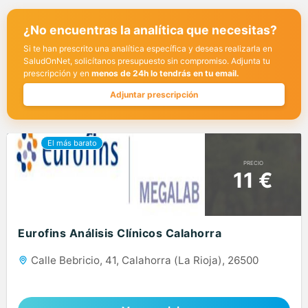
¿No encuentras la analítica que necesitas?
Si te han prescrito una analítica específica y deseas realizarla en
SaludOnNet, solicítanos presupuesto sin compromiso. Adjunta tu
prescripción y en
menos de 24h lo tendrás en tu email.
Adjuntar prescripción
PRECIO
11 €
Eurofins Análisis Clínicos Calahorra
Calle Bebricio, 41, Calahorra (La Rioja), 26500