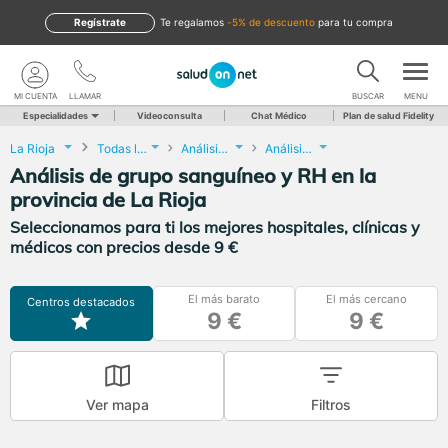
Regístrate
te regalamos
-5% de descuento
para tu compra
MI CUENTA
LLAMAR
BUSCAR
MENU
Especialidades
Videoconsulta
Chat Médico
Plan de salud Fidelity
La Rioja
Todas las localidades
Análisis Clínicos
Análisis de grupo sanguíneo y RH
Análisis de grupo sanguíneo y RH en la
provincia de La Rioja
Seleccionamos para ti los mejores hospitales, clínicas y
médicos con precios desde 9 €
El más barato
El más cercano
Centros destacados
9 €
9 €
Ver mapa
Filtros