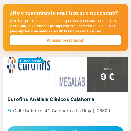
¿No encuentras la analítica que necesitas?
Si te han prescrito una analítica específica y deseas realizarla en
SaludOnNet, solicítanos presupuesto sin compromiso. Adjunta tu
prescripción y en
menos de 24h lo tendrás en tu email.
Adjuntar prescripción
PRECIO
9 €
Eurofins Análisis Clínicos Calahorra
Calle Bebricio, 41, Calahorra (La Rioja), 26500