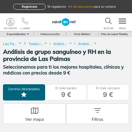
Regístrate
te regalamos
-5% de descuento
para tu compra
MI CUENTA
LLAMAR
BUSCAR
MENU
Especialidades
Videoconsulta
Chat Médico
Plan de salud Fidelity
Las Palmas
Todas las localidades
Análisis Clínicos
Análisis de grupo sanguíneo y RH
Análisis de grupo sanguíneo y RH en la
provincia de Las Palmas
Seleccionamos para ti los mejores hospitales, clínicas y
médicos con precios desde 9 €
El más barato
El más cercano
Centros destacados
9 €
9 €
Ver mapa
Filtros