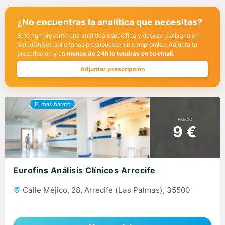
¿No encuentras la analítica que necesitas?
Si te han prescrito una analítica específica y deseas realizarla en
SaludOnNet, solicítanos presupuesto sin compromiso. Adjunta tu
prescripción y en
menos de 24h lo tendrás en tu email.
Adjuntar prescripción
PRECIO
9 €
Eurofins Análisis Clínicos Arrecife
Calle Méjico, 28, Arrecife (Las Palmas), 35500