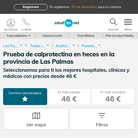
Regístrate
te regalamos
-5% de descuento
para tu compra
MI CUENTA
LLAMAR
BUSCAR
MENU
Especialidades
Videoconsulta
Chat Médico
Plan de salud Fidelity
Las Palmas
Todas las localidades
Análisis Clínicos
Prueba de calprotectina en heces
Prueba de calprotectina en heces en la
provincia de Las Palmas
Seleccionamos para ti los mejores hospitales, clínicas y
médicos con precios desde 46 €
El más barato
El más cercano
Centros destacados
46 €
46 €
Ver mapa
Filtros