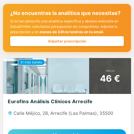
¿No encuentras la analítica que necesitas?
Si te han prescrito una analítica específica y deseas realizarla en
SaludOnNet, solicítanos presupuesto sin compromiso. Adjunta tu
prescripción y en
menos de 24h lo tendrás en tu email.
Adjuntar prescripción
PRECIO
46 €
Eurofins Análisis Clínicos Arrecife
Calle Méjico, 28, Arrecife (Las Palmas), 35500