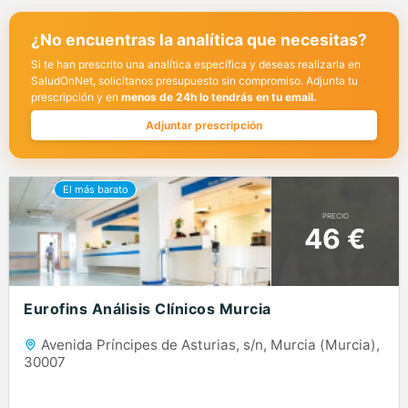
¿No encuentras la analítica que necesitas?
Si te han prescrito una analítica específica y deseas realizarla en
SaludOnNet, solicítanos presupuesto sin compromiso. Adjunta tu
prescripción y en
menos de 24h lo tendrás en tu email.
Adjuntar prescripción
PRECIO
46 €
Eurofins Análisis Clínicos Murcia
Avenida Príncipes de Asturias, s/n, Murcia (Murcia),
30007