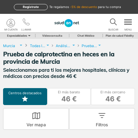
Regístrate
te regalamos
-5% de descuento
para tu compra
MI CUENTA
LLAMAR
BUSCAR
MENU
Especialidades
Videoconsulta
Chat Médico
Plan de salud Fidelity
Murcia
Todas las localidades
Análisis Clínicos
Prueba de calprotectina en heces
Prueba de calprotectina en heces en la
provincia de Murcia
Seleccionamos para ti los mejores hospitales, clínicas y
médicos con precios desde 46 €
El más barato
El más cercano
Centros destacados
46 €
46 €
Ver mapa
Filtros