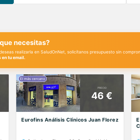
 que necesitas?
y deseas realizarla en SaludOnNet, solicítanos presupuesto sin compro
 en tu email.
PRECIO
46 €
Eurofins Análisis Clínicos Juan Florez
E
C