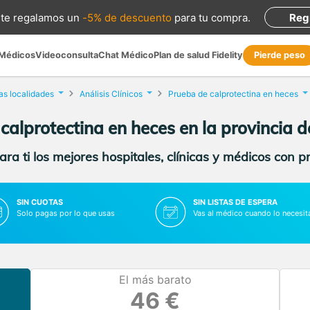
te regalamos
un
-5% de descuento
para tu compra
.
Reg
 Médicos
Videoconsulta
Chat Médico
Plan de salud Fidelity
Pierde peso
as localidades
Análisis Clínicos
Prueba de calprotectina en heces
calprotectina en heces en la provincia 
ra ti los mejores hospitales, clínicas y médicos con p
SIN CUOTAS
SIN LISTAS DE ESPERA
Solo pagas por lo que usas
Vas al médico cuando lo necesit
El más barato
46 €