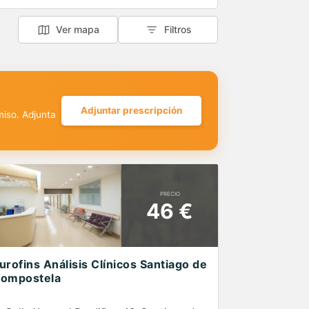
Ver mapa
Filtros
Adjuntar prescripción
miso. Adjunta
PRECIO
46 €
urofins Análisis Clínicos Santiago de
ompostela