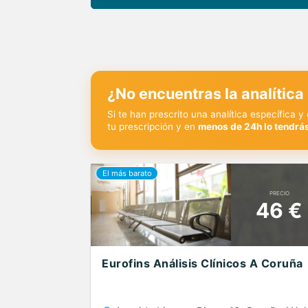
¿No encuentras la analítica
Si te han prescrito una analítica específica 
tu prescripción y en
menos de 24h lo tendrás
PRECIO
46 €
Eurofins Análisis Clínicos A Coruña