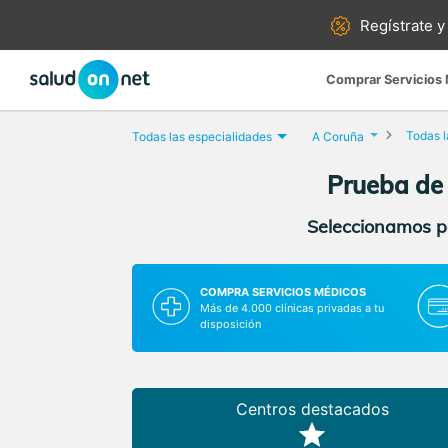
Regístrate y
Comprar Servicios
Todas l
Todas las especialidades
A Coruña
Prueba de 
Seleccionamos pa
COMPRA SERVICIOS MÉDICOS
Más de 4.000 clínicas privadas a tu
disposición
Centros destacados