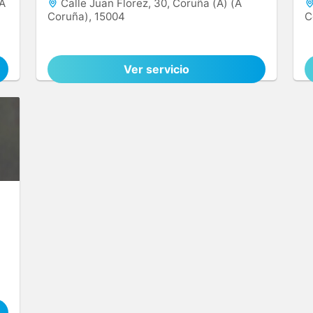
(A
Calle Juan Florez, 30, Coruña (A) (A
Coruña), 15004
C
Ver servicio