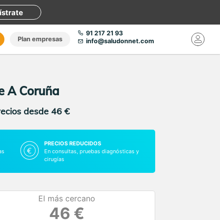
ístrate
91 217 21 93
Plan empresas
info@saludonnet.com
de A Coruña
recios desde 46 €
PRECIOS REDUCIDOS
as
En consultas, pruebas diagnósticas y
cirugías
El más cercano
46 €