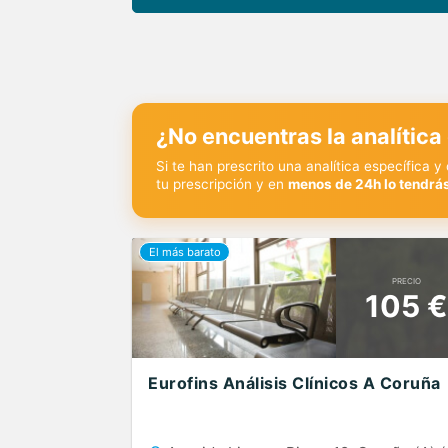
¿No encuentras la analítica
Si te han prescrito una analítica específica 
tu prescripción y en
menos de 24h lo tendrás
PRECIO
105 €
Eurofins Análisis Clínicos A Coruña