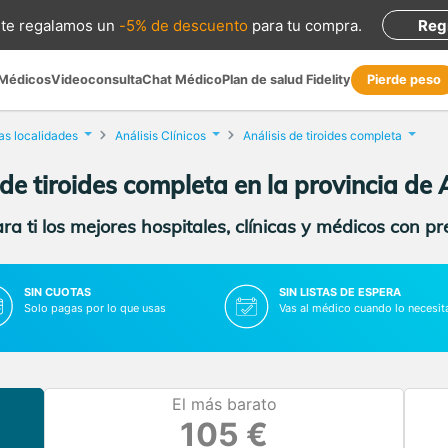
te regalamos
un
-5% de descuento
para tu compra
.
Reg
 Médicos
Videoconsulta
Chat Médico
Plan de salud Fidelity
Pierde peso
as localidades
Análisis Clínicos
Análisis de tiroides completa
 de tiroides completa en la provincia de
a ti los mejores hospitales, clínicas y médicos con p
SIN CUOTAS
SIN LISTAS DE ESPERA
Solo pagas por lo que usas
Vas al médico cuando lo necesit
El más barato
105 €