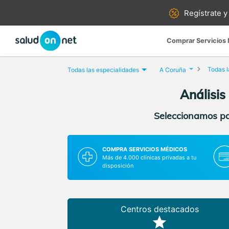
Regístrate y
Comprar Servicios
Todas l
Todas las especialidades
A Coruña
Análisis
Seleccionamos par
COMPRA SERVICIOS MÉDICOS
Más de 4.000 clínicas privadas a tu
disposición
Centros destacados