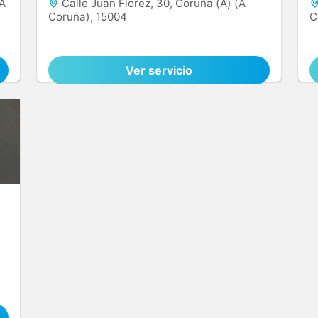
(A
Calle Juan Florez, 30, Coruña (A) (A
Coruña), 15004
C
Ver servicio