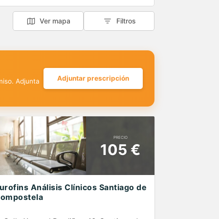
Ver mapa
Filtros
Adjuntar prescripción
miso. Adjunta
PRECIO
105 €
urofins Análisis Clínicos Santiago de
ompostela