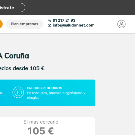
ístrate
91 217 21 93
Plan empresas
info@saludonnet.com
 A Coruña
recios desde 105 €
PRECIOS REDUCIDOS
as
En consultas, pruebas diagnósticas y
cirugías
El más cercano
105 €