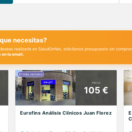
 que necesitas?
y deseas realizarla en SaludOnNet, solicítanos presupuesto sin compro
 en tu email.
PRECIO
105 €
Eurofins Análisis Clínicos Juan Florez
E
C