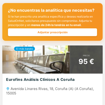
¿No encuentras la analítica que necesitas?
Si te han prescrito una analítica específica y deseas realizarla en
SaludOnNet, solicítanos presupuesto sin compromiso. Adjunta tu
prescripción y en
menos de 24h lo tendrás en tu email.
Adjuntar prescripción
PRECIO
95 €
Eurofins Análisis Clínicos A Coruña
Avenida Linares Rivas, 18, Coruña (A) (A Coruña),
15005