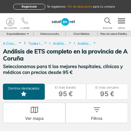
Regístrate
te regalamos
-5% de descuento
para tu compra
MI CUENTA
LLAMAR
BUSCAR
MENU
Especialidades
Videoconsulta
Chat Médico
Plan de salud Fidelity
A Coruña
Todas las localidades
Análisis Clínicos
Análisis de ETS completo
Análisis de ETS completo en la provincia de A
Coruña
Seleccionamos para ti los mejores hospitales, clínicas y
médicos con precios desde 95 €
El más barato
El más cercano
Centros destacados
95 €
95 €
Ver mapa
Filtros