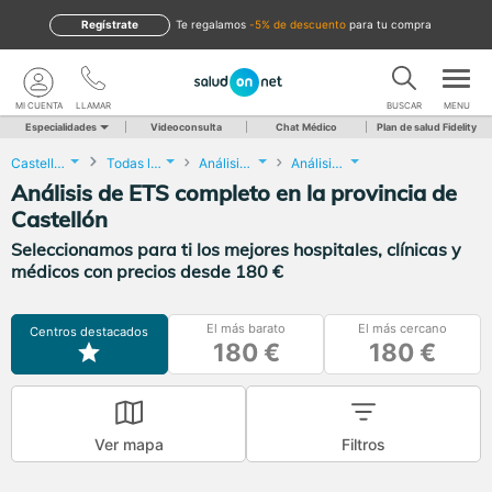
Regístrate
te regalamos
-5% de descuento
para tu compra
MI CUENTA
LLAMAR
BUSCAR
MENU
Especialidades
Videoconsulta
Chat Médico
Plan de salud Fidelity
Castellón
Todas las localidades
Análisis Clínicos
Análisis de ETS completo
Análisis de ETS completo en la provincia de
Castellón
Seleccionamos para ti los mejores hospitales, clínicas y
médicos con precios desde 180 €
El más barato
El más cercano
Centros destacados
180 €
180 €
Ver mapa
Filtros