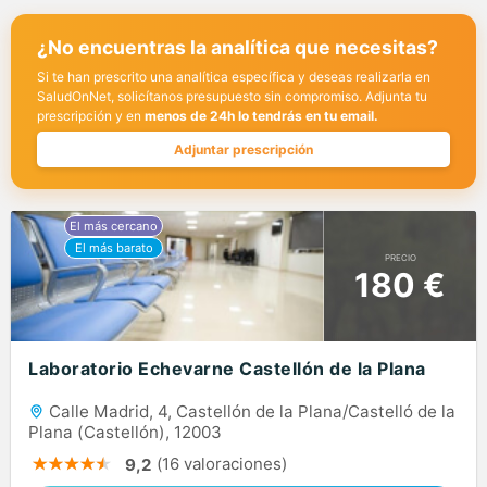
¿No encuentras la analítica que necesitas?
Si te han prescrito una analítica específica y deseas realizarla en
SaludOnNet, solicítanos presupuesto sin compromiso. Adjunta tu
prescripción y en
menos de 24h lo tendrás en tu email.
Adjuntar prescripción
PRECIO
180 €
Laboratorio Echevarne Castellón de la Plana
Calle Madrid, 4, Castellón de la Plana/Castelló de la
Plana (Castellón), 12003
(16 valoraciones)
9,2